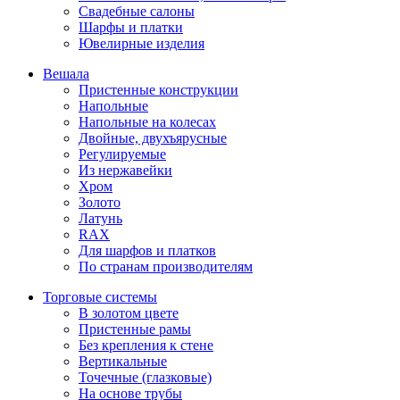
Свадебные салоны
Шарфы и платки
Ювелирные изделия
Вешала
Пристенные конструкции
Напольные
Напольные на колесах
Двойные, двухъярусные
Регулируемые
Из нержавейки
Хром
Золото
Латунь
RAX
Для шарфов и платков
По странам производителям
Торговые системы
В золотом цвете
Пристенные рамы
Без крепления к стене
Вертикальные
Точечные (глазковые)
На основе трубы