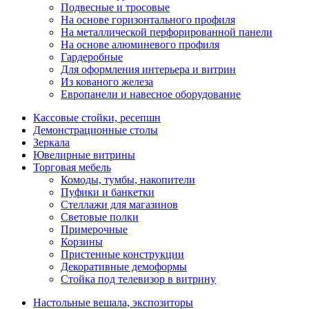
Подвесные и тросовые
На основе горизонтального профиля
На металлической перфорированной панели
На основе алюминевого профиля
Гардеробные
Для оформления интерьера и витрин
Из кованого железа
Европанели и навесное оборудование
Кассовые стойки, ресепшн
Демонстрационные столы
Зеркала
Ювелирные витрины
Торговая мебель
Комоды, тумбы, накопители
Пуфики и банкетки
Стеллажи для магазинов
Световые полки
Примерочные
Корзины
Пристенные конструкции
Декоративные демоформы
Стойка под телевизор в витрину
Настольные вешала, экспозиторы