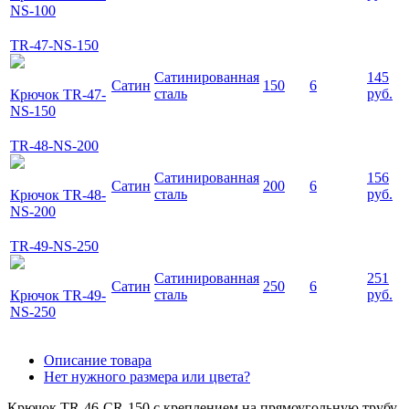
NS-100
TR-47-NS-150
Сатинированная
145
Сатин
150
6
сталь
руб.
Крючок TR-47-
NS-150
TR-48-NS-200
Сатинированная
156
Сатин
200
6
сталь
руб.
Крючок TR-48-
NS-200
TR-49-NS-250
Сатинированная
251
Сатин
250
6
сталь
руб.
Крючок TR-49-
NS-250
Описание товара
Нет нужного размера или цвета?
Крючок TR-46-CR-150 с креплением на прямоугольную трубу