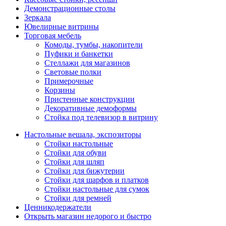
Демонстрационные столы
Зеркала
Ювелирные витрины
Торговая мебель
Комоды, тумбы, накопители
Пуфики и банкетки
Стеллажи для магазинов
Световые полки
Примерочные
Корзины
Пристенные конструкции
Декоративные демоформы
Стойка под телевизор в витрину
Настольные вешала, экспозиторы
Стойки настольные
Стойки для обуви
Стойки для шляп
Стойки для бижутерии
Стойки для шарфов и платков
Стойки настольные для сумок
Стойки для ремней
Ценникодержатели
Открыть магазин недорого и быстро