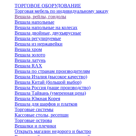
ТОРГОВОЕ ОБОРУДОВАНИЕ
Торговая мебель по индивидуальному заказу
Вешала, рейлы, гондолы
Вешала напольные
Вешала напольные на колесах
Вешала двойные, двухъярусные
Вешала регулируемые
Вешала из нержавейки
Вешала хром
Вешала золото
Вешала латунь
Вешала RAX
Вешала по странам производителям
Вешала Италия (высокое качество)
Вешала Китай (большой выбор)
Вешала Россия (наше производство)
Вешала Тайвань (умеренная цена)
Вешала Южная Корея
Вешала для шарфов и платков
Торговые системы
Кассовые столы, ресепшн
Торговые острова
Вешалки и плечики
Открыть магазин недорого и быстро