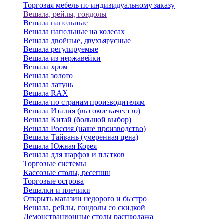
Торговая мебель по индивидуальному заказу
Вешала, рейлы, гондолы
Вешала напольные
Вешала напольные на колесах
Вешала двойные, двухъярусные
Вешала регулируемые
Вешала из нержавейки
Вешала хром
Вешала золото
Вешала латунь
Вешала RAX
Вешала по странам производителям
Вешала Италия (высокое качество)
Вешала Китай (большой выбор)
Вешала Россия (наше производство)
Вешала Тайвань (умеренная цена)
Вешала Южная Корея
Вешала для шарфов и платков
Торговые системы
Кассовые столы, ресепшн
Торговые острова
Вешалки и плечики
Открыть магазин недорого и быстро
Вешала, рейлы, гондолы со скидкой
Демонстрационные столы распродажа