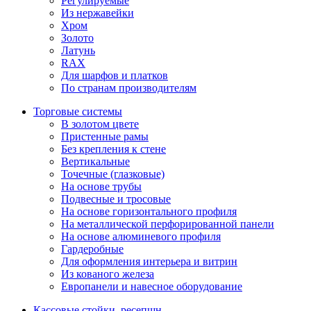
Регулируемые
Из нержавейки
Хром
Золото
Латунь
RAX
Для шарфов и платков
По странам производителям
Торговые системы
В золотом цвете
Пристенные рамы
Без крепления к стене
Вертикальные
Точечные (глазковые)
На основе трубы
Подвесные и тросовые
На основе горизонтального профиля
На металлической перфорированной панели
На основе алюминевого профиля
Гардеробные
Для оформления интерьера и витрин
Из кованого железа
Европанели и навесное оборудование
Кассовые стойки, ресепшн