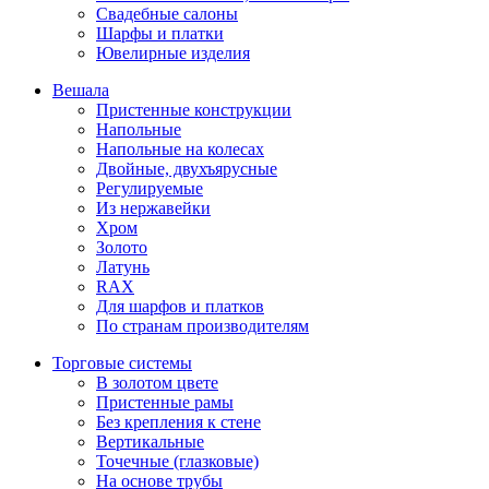
Свадебные салоны
Шарфы и платки
Ювелирные изделия
Вешала
Пристенные конструкции
Напольные
Напольные на колесах
Двойные, двухъярусные
Регулируемые
Из нержавейки
Хром
Золото
Латунь
RAX
Для шарфов и платков
По странам производителям
Торговые системы
В золотом цвете
Пристенные рамы
Без крепления к стене
Вертикальные
Точечные (глазковые)
На основе трубы