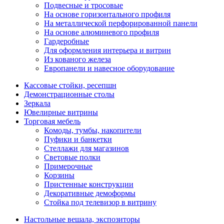
Подвесные и тросовые
На основе горизонтального профиля
На металлической перфорированной панели
На основе алюминевого профиля
Гардеробные
Для оформления интерьера и витрин
Из кованого железа
Европанели и навесное оборудование
Кассовые стойки, ресепшн
Демонстрационные столы
Зеркала
Ювелирные витрины
Торговая мебель
Комоды, тумбы, накопители
Пуфики и банкетки
Стеллажи для магазинов
Световые полки
Примерочные
Корзины
Пристенные конструкции
Декоративные демоформы
Стойка под телевизор в витрину
Настольные вешала, экспозиторы