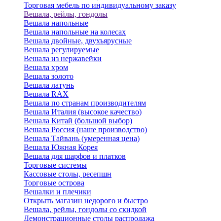
Торговая мебель по индивидуальному заказу
Вешала, рейлы, гондолы
Вешала напольные
Вешала напольные на колесах
Вешала двойные, двухъярусные
Вешала регулируемые
Вешала из нержавейки
Вешала хром
Вешала золото
Вешала латунь
Вешала RAX
Вешала по странам производителям
Вешала Италия (высокое качество)
Вешала Китай (большой выбор)
Вешала Россия (наше производство)
Вешала Тайвань (умеренная цена)
Вешала Южная Корея
Вешала для шарфов и платков
Торговые системы
Кассовые столы, ресепшн
Торговые острова
Вешалки и плечики
Открыть магазин недорого и быстро
Вешала, рейлы, гондолы со скидкой
Демонстрационные столы распродажа