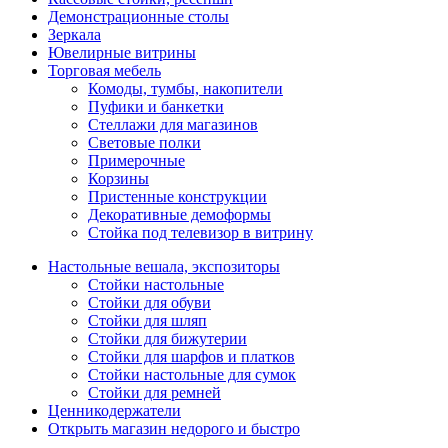
Демонстрационные столы
Зеркала
Ювелирные витрины
Торговая мебель
Комоды, тумбы, накопители
Пуфики и банкетки
Стеллажи для магазинов
Световые полки
Примерочные
Корзины
Пристенные конструкции
Декоративные демоформы
Стойка под телевизор в витрину
Настольные вешала, экспозиторы
Стойки настольные
Стойки для обуви
Стойки для шляп
Стойки для бижутерии
Стойки для шарфов и платков
Стойки настольные для сумок
Стойки для ремней
Ценникодержатели
Открыть магазин недорого и быстро