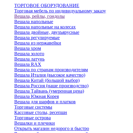
ТОРГОВОЕ ОБОРУДОВАНИЕ
Торговая мебель по индивидуальному заказу
Вешала, рейлы, гондолы
Вешала напольные
Вешала напольные на колесах
Вешала двойные, двухъярусные
Вешала регулируемые
Вешала из нержавейки
Вешала хром
Вешала золото
Вешала латунь
Вешала RAX
Вешала по странам производителям
Вешала Италия (высокое качество)
Вешала Китай (большой выбор)
Вешала Россия (наше производство)
Вешала Тайвань (умеренная цена)
Вешала Южная Корея
Вешала для шарфов и платков
Торговые системы
Кассовые столы, ресепшн
Торговые острова
Вешалки и плечики
Открыть магазин недорого и быстро