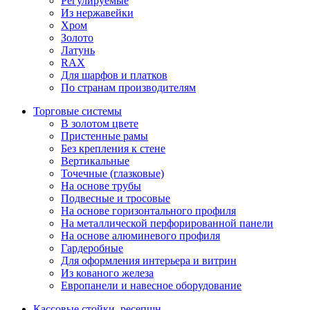
Регулируемые
Из нержавейки
Хром
Золото
Латунь
RAX
Для шарфов и платков
По странам производителям
Торговые системы
В золотом цвете
Пристенные рамы
Без крепления к стене
Вертикальные
Точечные (глазковые)
На основе трубы
Подвесные и тросовые
На основе горизонтального профиля
На металлической перфорированной панели
На основе алюминевого профиля
Гардеробные
Для оформления интерьера и витрин
Из кованого железа
Европанели и навесное оборудование
Кассовые стойки, ресепшн