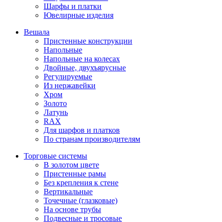
Шарфы и платки
Ювелирные изделия
Вешала
Пристенные конструкции
Напольные
Напольные на колесах
Двойные, двухъярусные
Регулируемые
Из нержавейки
Хром
Золото
Латунь
RAX
Для шарфов и платков
По странам производителям
Торговые системы
В золотом цвете
Пристенные рамы
Без крепления к стене
Вертикальные
Точечные (глазковые)
На основе трубы
Подвесные и тросовые