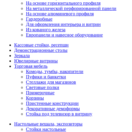
На основе горизонтального профиля
На металлической перфорированной панели
На основе алюминевого профиля
Гардеробные
Для оформления интерьера и витрин
Из кованого железа
Европанели и навесное оборудование
Кассовые стойки, ресепшн
Демонстрационные столы
Зеркала
Ювелирные витрины
Торговая мебель
Комоды, тумбы, накопители
Пуфики и банкетки
Стеллажи для магазинов
Световые полки
Примерочные
Корзины
Пристенные конструкции
Декоративные демоформы
Стойка под телевизор в витрину
Настольные вешала, экспозиторы
Стойки настольные