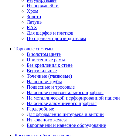
Регулируемые
Из нержавейки
Хром
Золото
Латунь
RAX
Для шарфов и платков
По странам производителям
Торговые системы
В золотом цвете
Пристенные рамы
Без крепления к стене
Вертикальные
Точечные (глазковые)
На основе трубы
Подвесные и тросовые
На основе горизонтального профиля
На металлической перфорированной панели
На основе алюминевого профиля
Гардеробные
Для оформления интерьера и витрин
Из кованого железа
Европанели и навесное оборудование
Кассовые стойки, ресепшн