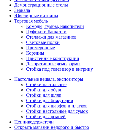
Демонстрационные столы
Зеркала
Ювелирные витрины
Торговая мебель
Комоды, тумбы, накопители
Пуфики и банкетки
Стеллажи для магазинов
Световые полки
Примерочные
Корзины
Пристенные конструкции
Декоративные демоформы
Стойка под телевизор в витрину
Настольные вешала, экспозиторы
Стойки настольные
Стойки для обуви
Стойки для шляп
Стойки для бижутерии
Стойки для шарфов и платков
Стойки настольные для сумок
Стойки для ремней
Ценникодержатели
Открыть магазин недорого и быстро