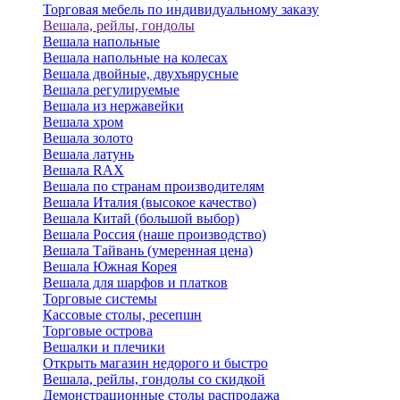
Торговая мебель по индивидуальному заказу
Вешала, рейлы, гондолы
Вешала напольные
Вешала напольные на колесах
Вешала двойные, двухъярусные
Вешала регулируемые
Вешала из нержавейки
Вешала хром
Вешала золото
Вешала латунь
Вешала RAX
Вешала по странам производителям
Вешала Италия (высокое качество)
Вешала Китай (большой выбор)
Вешала Россия (наше производство)
Вешала Тайвань (умеренная цена)
Вешала Южная Корея
Вешала для шарфов и платков
Торговые системы
Кассовые столы, ресепшн
Торговые острова
Вешалки и плечики
Открыть магазин недорого и быстро
Вешала, рейлы, гондолы со скидкой
Демонстрационные столы распродажа