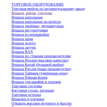
ТОРГОВОЕ ОБОРУДОВАНИЕ
Торговая мебель по индивидуальному заказу
Вешала, рейлы, гондолы
Вешала напольные
Вешала напольные на колесах
Вешала двойные, двухъярусные
Вешала регулируемые
Вешала из нержавейки
Вешала хром
Вешала золото
Вешала латунь
Вешала RAX
Вешала по странам производителям
Вешала Италия (высокое качество)
Вешала Китай (большой выбор)
Вешала Россия (наше производство)
Вешала Тайвань (умеренная цена)
Вешала Южная Корея
Вешала для шарфов и платков
Торговые системы
Кассовые столы, ресепшн
Торговые острова
Вешалки и плечики
Открыть магазин недорого и быстро