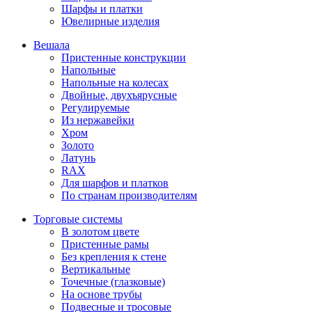
Шарфы и платки
Ювелирные изделия
Вешала
Пристенные конструкции
Напольные
Напольные на колесах
Двойные, двухъярусные
Регулируемые
Из нержавейки
Хром
Золото
Латунь
RAX
Для шарфов и платков
По странам производителям
Торговые системы
В золотом цвете
Пристенные рамы
Без крепления к стене
Вертикальные
Точечные (глазковые)
На основе трубы
Подвесные и тросовые