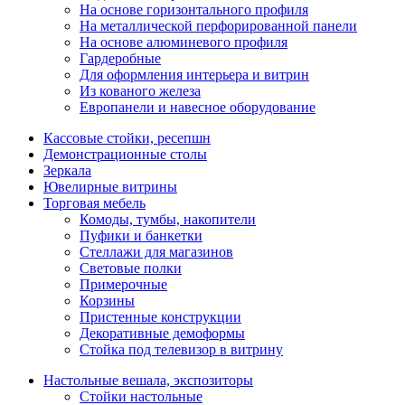
На основе горизонтального профиля
На металлической перфорированной панели
На основе алюминевого профиля
Гардеробные
Для оформления интерьера и витрин
Из кованого железа
Европанели и навесное оборудование
Кассовые стойки, ресепшн
Демонстрационные столы
Зеркала
Ювелирные витрины
Торговая мебель
Комоды, тумбы, накопители
Пуфики и банкетки
Стеллажи для магазинов
Световые полки
Примерочные
Корзины
Пристенные конструкции
Декоративные демоформы
Стойка под телевизор в витрину
Настольные вешала, экспозиторы
Стойки настольные