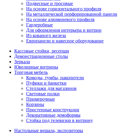
Подвесные и тросовые
На основе горизонтального профиля
На металлической перфорированной панели
На основе алюминевого профиля
Гардеробные
Для оформления интерьера и витрин
Из кованого железа
Европанели и навесное оборудование
Кассовые стойки, ресепшн
Демонстрационные столы
Зеркала
Ювелирные витрины
Торговая мебель
Комоды, тумбы, накопители
Пуфики и банкетки
Стеллажи для магазинов
Световые полки
Примерочные
Корзины
Пристенные конструкции
Декоративные демоформы
Стойка под телевизор в витрину
Настольные вешала, экспозиторы