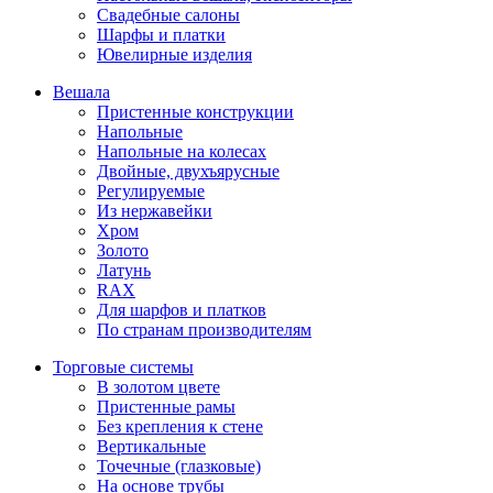
Свадебные салоны
Шарфы и платки
Ювелирные изделия
Вешала
Пристенные конструкции
Напольные
Напольные на колесах
Двойные, двухъярусные
Регулируемые
Из нержавейки
Хром
Золото
Латунь
RAX
Для шарфов и платков
По странам производителям
Торговые системы
В золотом цвете
Пристенные рамы
Без крепления к стене
Вертикальные
Точечные (глазковые)
На основе трубы