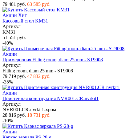
79 481 руб.
63 585 руб.
Акции
Хит
Кассовый стол KM31
Артикул
KM31
51 551 руб.
-40%
Акции
Примерочная Fitting room, diam.25 mm - ST9008
Артикул
Fitting room, diam.25 mm - ST9008
79 719 руб.
47 832 руб.
-35%
Акции
Пристенная конструкция NVR001.CR-nvrkit1
Артикул
NVR001.CR-nvrkit1-хром
28 816 руб.
18 731 руб.
-10%
Акции
Каркас зеркала PS-28-g