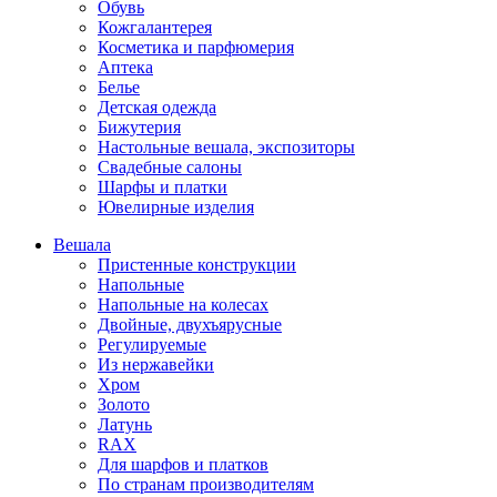
Обувь
Кожгалантерея
Косметика и парфюмерия
Аптека
Белье
Детская одежда
Бижутерия
Настольные вешала, экспозиторы
Свадебные салоны
Шарфы и платки
Ювелирные изделия
Вешала
Пристенные конструкции
Напольные
Напольные на колесах
Двойные, двухъярусные
Регулируемые
Из нержавейки
Хром
Золото
Латунь
RAX
Для шарфов и платков
По странам производителям