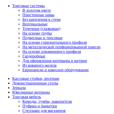
Торговые системы
В золотом цвете
Пристенные рамы
Без крепления к стене
Вертикальные
Точечные (глазковые)
На основе трубы
Подвесные и тросовые
На основе горизонтального профиля
На металлической перфорированной панели
На основе алюминевого профиля
Гардеробные
Для оформления интерьера и витрин
Из кованого железа
Европанели и навесное оборудование
Кассовые стойки, ресепшн
Демонстрационные столы
Зеркала
Ювелирные витрины
Торговая мебель
Комоды, тумбы, накопители
Пуфики и банкетки
Стеллажи для магазинов