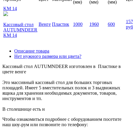
(мм)
(мм)
(мм)
KM 14
157
Венге
Пластик
1000
1960
600
Кассовый стол
руб
AUTUMNDEER
KM 14
Описание товара
Нет нужного размера или цвета?
Кассовый стол AUTUMNDEER изготовлен в Пластике в
цвете венге
Это массивный кассовый стол для больших торговых
площадей. Имеет 5 вместительных полок и 3 выдвижных
ящика для хранения необходимых документов, товаров,
инструментов и тп.
В столешнице есть н
Чтобы ознакомиться подробнее с оборудованием посетите
наш шоу-рум или позвоните по телефону: