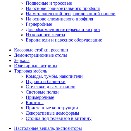
Подвесные и тросовые
На основе горизонтального профиля
На металлической перфорированной панели
На основе алюминевого профиля
Гардеробные
Для оформления интерьера и витрин
Из кованого железа
Европанели и навесное оборудование
Кассовые стойки, ресепшн
Демонстрационные столы
Зеркала
Ювелирные витрины
Торговая мебель
Комоды, тумбы, накопители
Пуфики и банкетки
Стеллажи для магазинов
Световые полки
Примерочные
Корзины
Пристенные конструкции
Декоративные демоформы
Стойка под телевизор в витрину
Настольные вешала, экспозиторы