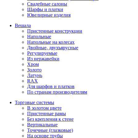
Свадебные салоны
Шарфы и платки
Ювелирные изделия
Вешала
Пристенные конструкции
Напольные
Напольные на колесах
Двойные, двухъярусные
Регулируемые
Из нержавейки
Хром
Золото
Латунь
RAX
Для шарфов и платков
По странам производителям
Торговые системы
В золотом цвете
Пристенные рамы
Без крепления к стене
Вертикальные
Точечные (глазковые)
На основе трубы