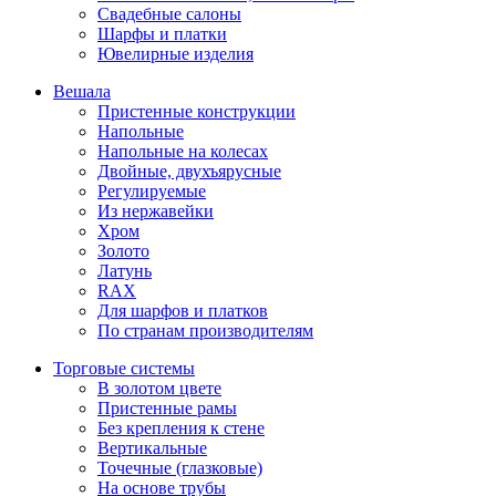
Свадебные салоны
Шарфы и платки
Ювелирные изделия
Вешала
Пристенные конструкции
Напольные
Напольные на колесах
Двойные, двухъярусные
Регулируемые
Из нержавейки
Хром
Золото
Латунь
RAX
Для шарфов и платков
По странам производителям
Торговые системы
В золотом цвете
Пристенные рамы
Без крепления к стене
Вертикальные
Точечные (глазковые)
На основе трубы