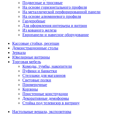
Подвесные и тросовые
На основе горизонтального профиля
На металлической перфорированной панели
На основе алюминевого профиля
Гардеробные
Для оформления интерьера и витрин
Из кованого железа
Европанели и навесное оборудование
Кассовые стойки, ресепшн
Демонстрационные столы
Зеркала
Ювелирные витрины
Торговая мебель
Комоды, тумбы, накопители
Пуфики и банкетки
Стеллажи для магазинов
Световые полки
Примерочные
Корзины
Пристенные конструкции
Декоративные демоформы
Стойка под телевизор в витрину
Настольные вешала, экспозиторы