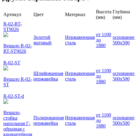
Высота
Глубина
Артикул
Цвет
Материал
(мм)
(мм)
R-02-RT-
ST9026
от 1100
Золотой
Нержавеющая
основание
до
матовый
сталь
500x500
1880
Вешало R-02-
RT-ST9026
R-02-ST
от 1100
Шлифованная
Нержавеющая
основание
до
нержавейка
сталь
500x500
Вешало R-02-
1880
ST
R-02-ST-d
Вешало,
от 1100
Полированная
Нержавеющая
основание
стойка
до
нержавейка
сталь
500x500
напольная Г-
1880
образная с
кронштейном