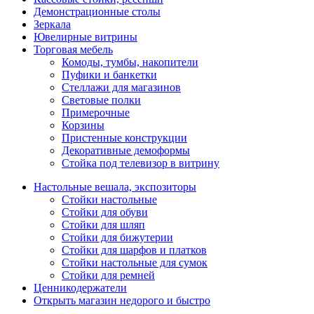
Демонстрационные столы
Зеркала
Ювелирные витрины
Торговая мебель
Комоды, тумбы, накопители
Пуфики и банкетки
Стеллажи для магазинов
Световые полки
Примерочные
Корзины
Пристенные конструкции
Декоративные демоформы
Стойка под телевизор в витрину
Настольные вешала, экспозиторы
Стойки настольные
Стойки для обуви
Стойки для шляп
Стойки для бижутерии
Стойки для шарфов и платков
Стойки настольные для сумок
Стойки для ремней
Ценникодержатели
Открыть магазин недорого и быстро