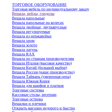
ТОРГОВОЕ ОБОРУДОВАНИЕ
Торговая мебель по индивидуальному заказу
Вешала, рейлы, гондолы
Вешала напольные
Вешала напольные на колесах
Вешала двойные, двухъярусные
Вешала регулируемые
Вешала из нержавейки
Вешала хром
Вешала золото
Вешала латунь
Вешала RAX
Вешала по странам производителям
Вешала Италия (высокое качество)
Вешала Китай (большой выбор)
Вешала Россия (наше производство)
Вешала Тайвань (умеренная цена)
Вешала Южная Корея
Вешала для шарфов и платков
Торговые системы
Кассовые столы, ресепшн
Торговые острова
Вешалки и плечики
Открыть магазин недорого и быстро