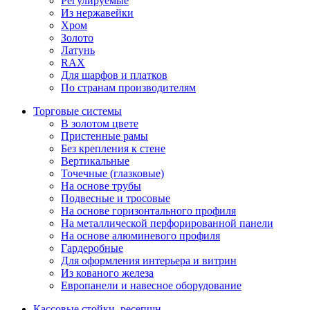
Регулируемые
Из нержавейки
Хром
Золото
Латунь
RAX
Для шарфов и платков
По странам производителям
Торговые системы
В золотом цвете
Пристенные рамы
Без крепления к стене
Вертикальные
Точечные (глазковые)
На основе трубы
Подвесные и тросовые
На основе горизонтального профиля
На металлической перфорированной панели
На основе алюминевого профиля
Гардеробные
Для оформления интерьера и витрин
Из кованого железа
Европанели и навесное оборудование
Кассовые стойки, ресепшн