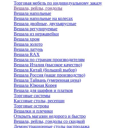
Торговая мебель по индивидуальному заказу
Вешала, рейлы, гондолы
Вешала напольные
Вешала напольные на колесах
Вешала двойные, двухъярусные
Вешала регулируемые
Вешала из нержавейки
Вешала хром
Вешала золото
Вешала латунь
Вешала RAX
Вешала по странам производителям
Вешала Италия (высокое качество)
Вешала Китай (большой выбор)
Вешала Россия (наше производство)
Вешала Тайвань (умеренная цена)
Вешала Южная Корея
Вешала для шарфов и платков
Торговые системы
Кассовые столы, ресепшн
Торговые острова
Вешалки и плечики
Открыть магазин недорого и быстро
Вешала, рейлы, гондолы со скидкой
Демонстрационные столы распродажа