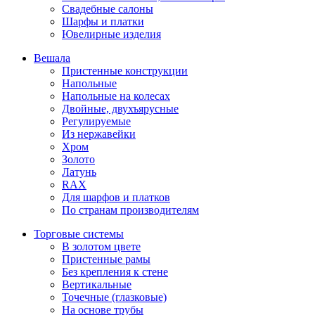
Свадебные салоны
Шарфы и платки
Ювелирные изделия
Вешала
Пристенные конструкции
Напольные
Напольные на колесах
Двойные, двухъярусные
Регулируемые
Из нержавейки
Хром
Золото
Латунь
RAX
Для шарфов и платков
По странам производителям
Торговые системы
В золотом цвете
Пристенные рамы
Без крепления к стене
Вертикальные
Точечные (глазковые)
На основе трубы