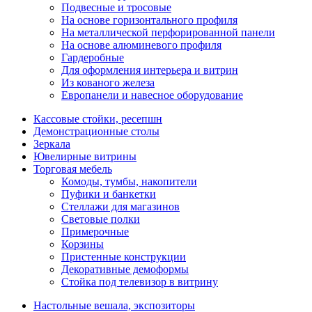
Подвесные и тросовые
На основе горизонтального профиля
На металлической перфорированной панели
На основе алюминевого профиля
Гардеробные
Для оформления интерьера и витрин
Из кованого железа
Европанели и навесное оборудование
Кассовые стойки, ресепшн
Демонстрационные столы
Зеркала
Ювелирные витрины
Торговая мебель
Комоды, тумбы, накопители
Пуфики и банкетки
Стеллажи для магазинов
Световые полки
Примерочные
Корзины
Пристенные конструкции
Декоративные демоформы
Стойка под телевизор в витрину
Настольные вешала, экспозиторы