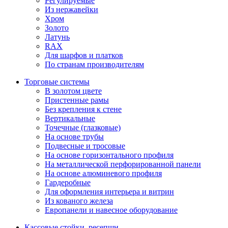
Регулируемые
Из нержавейки
Хром
Золото
Латунь
RAX
Для шарфов и платков
По странам производителям
Торговые системы
В золотом цвете
Пристенные рамы
Без крепления к стене
Вертикальные
Точечные (глазковые)
На основе трубы
Подвесные и тросовые
На основе горизонтального профиля
На металлической перфорированной панели
На основе алюминевого профиля
Гардеробные
Для оформления интерьера и витрин
Из кованого железа
Европанели и навесное оборудование
Кассовые стойки, ресепшн