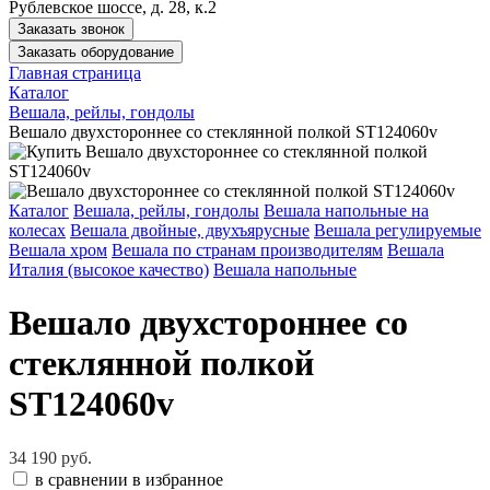
Рублевское шоссе, д. 28, к.2
Заказать звонок
Заказать оборудование
Главная страница
Каталог
Вешала, рейлы, гондолы
Вешало двухстороннее со стеклянной полкой ST124060v
Каталог
Вешала, рейлы, гондолы
Вешала напольные на
колесах
Вешала двойные, двухъярусные
Вешала регулируемые
Вешала хром
Вешала по странам производителям
Вешала
Италия (высокое качество)
Вешала напольные
Вешало двухстороннее со
стеклянной полкой
ST124060v
34 190 руб.
в сравнении
в избранное