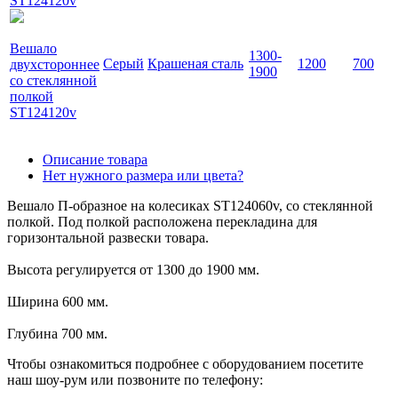
ST124120v
Вешало
1300-
Серый
Крашеная сталь
1200
700
двухстороннее
1900
со стеклянной
полкой
ST124120v
Описание товара
Нет нужного размера или цвета?
Вешало П-образное на колесиках ST124060v, со стеклянной
полкой. Под полкой расположена перекладина для
горизонтальной развески товара.
Высота регулируется от 1300 до 1900 мм.
Ширина 600 мм.
Глубина 700 мм.
Чтобы ознакомиться подробнее с оборудованием посетите
наш шоу-рум или позвоните по телефону: