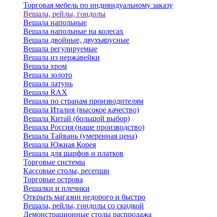
Торговая мебель по индивидуальному заказу
Вешала, рейлы, гондолы
Вешала напольные
Вешала напольные на колесах
Вешала двойные, двухъярусные
Вешала регулируемые
Вешала из нержавейки
Вешала хром
Вешала золото
Вешала латунь
Вешала RAX
Вешала по странам производителям
Вешала Италия (высокое качество)
Вешала Китай (большой выбор)
Вешала Россия (наше производство)
Вешала Тайвань (умеренная цена)
Вешала Южная Корея
Вешала для шарфов и платков
Торговые системы
Кассовые столы, ресепшн
Торговые острова
Вешалки и плечики
Открыть магазин недорого и быстро
Вешала, рейлы, гондолы со скидкой
Демонстрационные столы распродажа