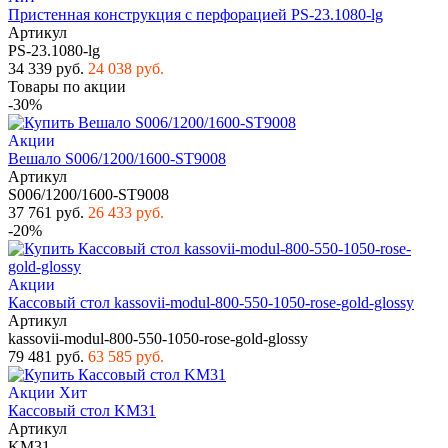
Пристенная конструкция с перфорацией PS-23.1080-lg
Артикул
PS-23.1080-lg
34 339 руб.
24 038 руб.
Товары по акции
-30%
Акции
Вешало S006/1200/1600-ST9008
Артикул
S006/1200/1600-ST9008
37 761 руб.
26 433 руб.
-20%
Акции
Кассовый стол kassovii-modul-800-550-1050-rose-gold-glossy
Артикул
kassovii-modul-800-550-1050-rose-gold-glossy
79 481 руб.
63 585 руб.
Акции
Хит
Кассовый стол KM31
Артикул
KM31