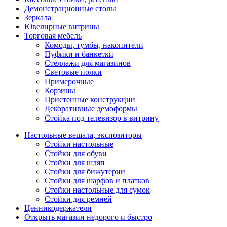
Демонстрационные столы
Зеркала
Ювелирные витрины
Торговая мебель
Комоды, тумбы, накопители
Пуфики и банкетки
Стеллажи для магазинов
Световые полки
Примерочные
Корзины
Пристенные конструкции
Декоративные демоформы
Стойка под телевизор в витрину
Настольные вешала, экспозиторы
Стойки настольные
Стойки для обуви
Стойки для шляп
Стойки для бижутерии
Стойки для шарфов и платков
Стойки настольные для сумок
Стойки для ремней
Ценникодержатели
Открыть магазин недорого и быстро