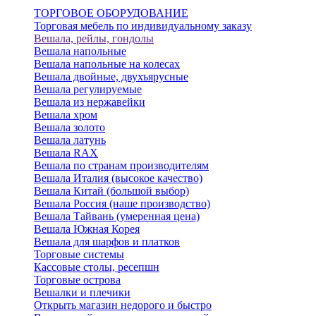
ТОРГОВОЕ ОБОРУДОВАНИЕ
Торговая мебель по индивидуальному заказу
Вешала, рейлы, гондолы
Вешала напольные
Вешала напольные на колесах
Вешала двойные, двухъярусные
Вешала регулируемые
Вешала из нержавейки
Вешала хром
Вешала золото
Вешала латунь
Вешала RAX
Вешала по странам производителям
Вешала Италия (высокое качество)
Вешала Китай (большой выбор)
Вешала Россия (наше производство)
Вешала Тайвань (умеренная цена)
Вешала Южная Корея
Вешала для шарфов и платков
Торговые системы
Кассовые столы, ресепшн
Торговые острова
Вешалки и плечики
Открыть магазин недорого и быстро