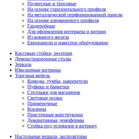
Подвесные и тросовые
На основе горизонтального профиля
На металлической перфорированной панели
На основе алюминевого профиля
Гардеробные
Для оформления интерьера и витрин
Из кованого железа
Европанели и навесное оборудование
Кассовые стойки, ресепшн
Демонстрационные столы
Зеркала
Ювелирные витрины
Торговая мебель
Комоды, тумбы, накопители
Пуфики и банкетки
Стеллажи для магазинов
Световые полки
Примерочные
Корзины
Пристенные конструкции
Декоративные демоформы
Стойка под телевизор в витрину
Настольные вешала, экспозиторы