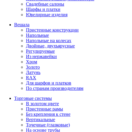
Свадебные салоны
Шарфы и платки
Ювелирные изделия
Вешала
Пристенные конструкции
Напольные
Напольные на колесах
Двойные, двухъярусные
Регулируемые
Из нержавейки
Хром
Золото
Латунь
RAX
Для шарфов и платков
По странам производителям
Торговые системы
В золотом цвете
Пристенные рамы
Без крепления к стене
Вертикальные
Точечные (глазковые)
На основе трубы