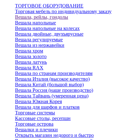
ТОРГОВОЕ ОБОРУДОВАНИЕ
Торговая мебель по индивидуальному заказу
Вешала, рейлы, гондолы
Вешала напольные
Вешала напольные на колесах
Вешала двойные, двухъярусные
Вешала регулируемые
Вешала из нержавейки
Вешала хром
Вешала золото
Вешала латунь
Вешала RAX
Вешала по странам производителям
Вешала Италия (высокое качество)
Вешала Китай (большой выбор)
Вешала Россия (наше производство)
Вешала Тайвань (умеренная цена)
Вешала Южная Корея
Вешала для шарфов и платков
Торговые системы
Кассовые столы, ресепшн
Торговые острова
Вешалки и плечики
Открыть магазин недорого и быстро