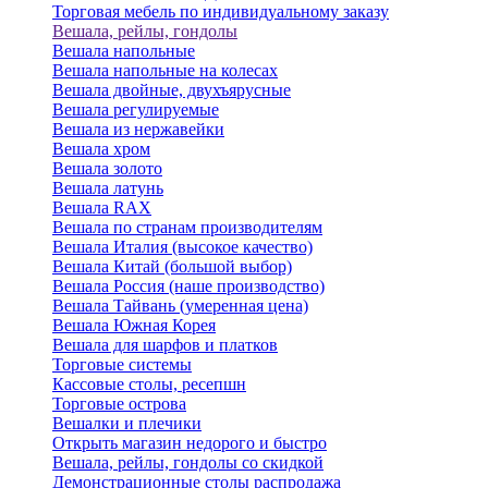
Торговая мебель по индивидуальному заказу
Вешала, рейлы, гондолы
Вешала напольные
Вешала напольные на колесах
Вешала двойные, двухъярусные
Вешала регулируемые
Вешала из нержавейки
Вешала хром
Вешала золото
Вешала латунь
Вешала RAX
Вешала по странам производителям
Вешала Италия (высокое качество)
Вешала Китай (большой выбор)
Вешала Россия (наше производство)
Вешала Тайвань (умеренная цена)
Вешала Южная Корея
Вешала для шарфов и платков
Торговые системы
Кассовые столы, ресепшн
Торговые острова
Вешалки и плечики
Открыть магазин недорого и быстро
Вешала, рейлы, гондолы со скидкой
Демонстрационные столы распродажа