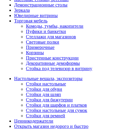
Демонстрационные столы
Зеркала
Ювелирные витрины
Торговая мебель
Комоды, тумбы, накопители
Пуфики и банкетки
Стеллажи для магазинов
Световые полки
Примерочные
Корзины
Пристенные конструкции
Декоративные демоформы
Стойка под телевизор в витрину
Настольные вешала, экспозиторы
Стойки настольные
Стойки для обуви
Стойки для шляп
Стойки для бижутерии
Стойки для шарфов и платков
Стойки настольные для сумок
Стойки для ремней
Ценникодержатели
Открыть магазин недорого и быстро