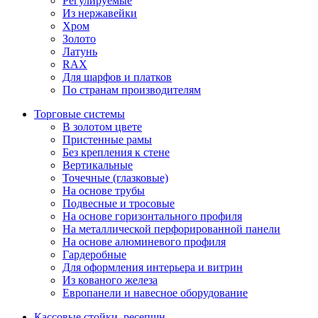
Регулируемые
Из нержавейки
Хром
Золото
Латунь
RAX
Для шарфов и платков
По странам производителям
Торговые системы
В золотом цвете
Пристенные рамы
Без крепления к стене
Вертикальные
Точечные (глазковые)
На основе трубы
Подвесные и тросовые
На основе горизонтального профиля
На металлической перфорированной панели
На основе алюминевого профиля
Гардеробные
Для оформления интерьера и витрин
Из кованого железа
Европанели и навесное оборудование
Кассовые стойки, ресепшн