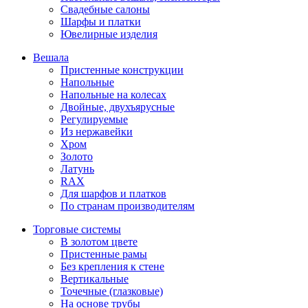
Свадебные салоны
Шарфы и платки
Ювелирные изделия
Вешала
Пристенные конструкции
Напольные
Напольные на колесах
Двойные, двухъярусные
Регулируемые
Из нержавейки
Хром
Золото
Латунь
RAX
Для шарфов и платков
По странам производителям
Торговые системы
В золотом цвете
Пристенные рамы
Без крепления к стене
Вертикальные
Точечные (глазковые)
На основе трубы