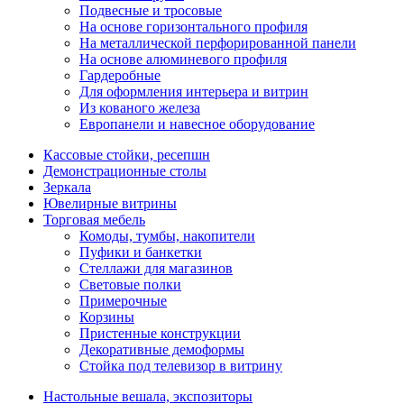
Подвесные и тросовые
На основе горизонтального профиля
На металлической перфорированной панели
На основе алюминевого профиля
Гардеробные
Для оформления интерьера и витрин
Из кованого железа
Европанели и навесное оборудование
Кассовые стойки, ресепшн
Демонстрационные столы
Зеркала
Ювелирные витрины
Торговая мебель
Комоды, тумбы, накопители
Пуфики и банкетки
Стеллажи для магазинов
Световые полки
Примерочные
Корзины
Пристенные конструкции
Декоративные демоформы
Стойка под телевизор в витрину
Настольные вешала, экспозиторы