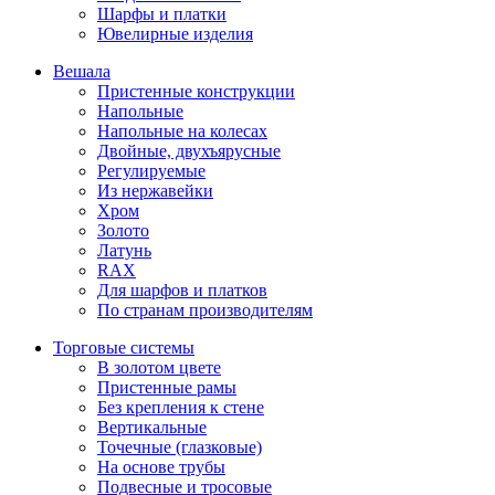
Шарфы и платки
Ювелирные изделия
Вешала
Пристенные конструкции
Напольные
Напольные на колесах
Двойные, двухъярусные
Регулируемые
Из нержавейки
Хром
Золото
Латунь
RAX
Для шарфов и платков
По странам производителям
Торговые системы
В золотом цвете
Пристенные рамы
Без крепления к стене
Вертикальные
Точечные (глазковые)
На основе трубы
Подвесные и тросовые