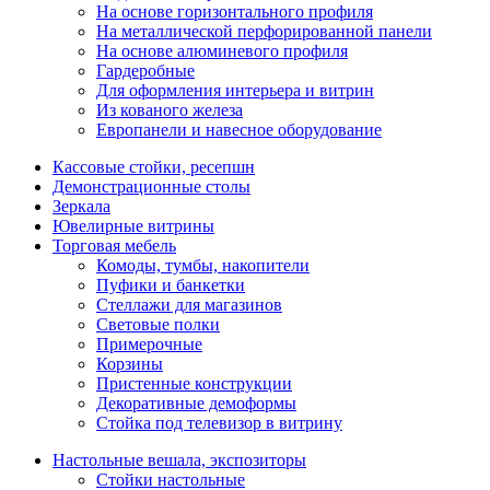
На основе горизонтального профиля
На металлической перфорированной панели
На основе алюминевого профиля
Гардеробные
Для оформления интерьера и витрин
Из кованого железа
Европанели и навесное оборудование
Кассовые стойки, ресепшн
Демонстрационные столы
Зеркала
Ювелирные витрины
Торговая мебель
Комоды, тумбы, накопители
Пуфики и банкетки
Стеллажи для магазинов
Световые полки
Примерочные
Корзины
Пристенные конструкции
Декоративные демоформы
Стойка под телевизор в витрину
Настольные вешала, экспозиторы
Стойки настольные