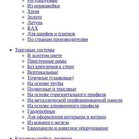
Регулируемые
Из нержавейки
Хром
Золото
Латунь
RAX
Для шарфов и платков
По странам производителям
Торговые системы
В золотом цвете
Пристенные рамы
Без крепления к стене
Вертикальные
Точечные (глазковые)
На основе трубы
Подвесные и тросовые
На основе горизонтального профиля
На металлической перфорированной панели
На основе алюминевого профиля
Гардеробные
Для оформления интерьера и витрин
Из кованого железа
Европанели и навесное оборудование
Кассовые стойки, ресепшн