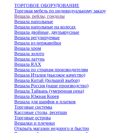
ТОРГОВОЕ ОБОРУДОВАНИЕ
Торговая мебель по индивидуальному заказу
Вешала, рейлы, гондолы
Вешала напольные
Вешала напольные на колесах
Вешала двойные, двухъярусные
Вешала регулируемые
Вешала из нержавейки
Вешала хром
Вешала золото
Вешала латунь
Вешала RAX
Вешала по странам производителям
Вешала Италия (высокое качество)
Вешала Китай (большой выбор)
Вешала Россия (наше производство)
Вешала Тайвань (умеренная цена)
Вешала Южная Корея
Вешала для шарфов и платков
Торговые системы
Кассовые столы, ресепшн
Торговые острова
Вешалки и плечики
Открыть магазин недорого и быстро