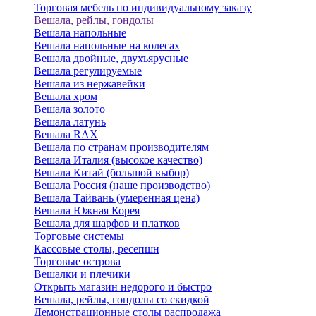
Торговая мебель по индивидуальному заказу
Вешала, рейлы, гондолы
Вешала напольные
Вешала напольные на колесах
Вешала двойные, двухъярусные
Вешала регулируемые
Вешала из нержавейки
Вешала хром
Вешала золото
Вешала латунь
Вешала RAX
Вешала по странам производителям
Вешала Италия (высокое качество)
Вешала Китай (большой выбор)
Вешала Россия (наше производство)
Вешала Тайвань (умеренная цена)
Вешала Южная Корея
Вешала для шарфов и платков
Торговые системы
Кассовые столы, ресепшн
Торговые острова
Вешалки и плечики
Открыть магазин недорого и быстро
Вешала, рейлы, гондолы со скидкой
Демонстрационные столы распродажа