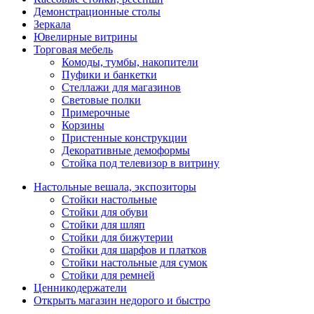
Демонстрационные столы
Зеркала
Ювелирные витрины
Торговая мебель
Комоды, тумбы, накопители
Пуфики и банкетки
Стеллажи для магазинов
Световые полки
Примерочные
Корзины
Пристенные конструкции
Декоративные демоформы
Стойка под телевизор в витрину
Настольные вешала, экспозиторы
Стойки настольные
Стойки для обуви
Стойки для шляп
Стойки для бижутерии
Стойки для шарфов и платков
Стойки настольные для сумок
Стойки для ремней
Ценникодержатели
Открыть магазин недорого и быстро