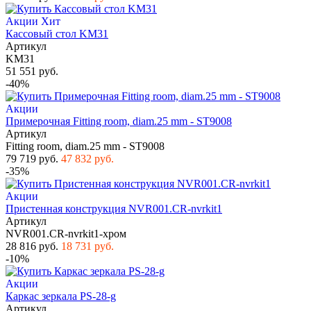
Акции
Хит
Кассовый стол KM31
Артикул
KM31
51 551 руб.
-40%
Акции
Примерочная Fitting room, diam.25 mm - ST9008
Артикул
Fitting room, diam.25 mm - ST9008
79 719 руб.
47 832 руб.
-35%
Акции
Пристенная конструкция NVR001.CR-nvrkit1
Артикул
NVR001.CR-nvrkit1-хром
28 816 руб.
18 731 руб.
-10%
Акции
Каркас зеркала PS-28-g
Артикул