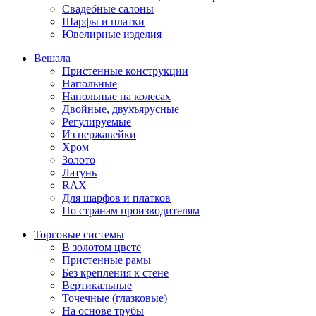
Свадебные салоны
Шарфы и платки
Ювелирные изделия
Вешала
Пристенные конструкции
Напольные
Напольные на колесах
Двойные, двухъярусные
Регулируемые
Из нержавейки
Хром
Золото
Латунь
RAX
Для шарфов и платков
По странам производителям
Торговые системы
В золотом цвете
Пристенные рамы
Без крепления к стене
Вертикальные
Точечные (глазковые)
На основе трубы