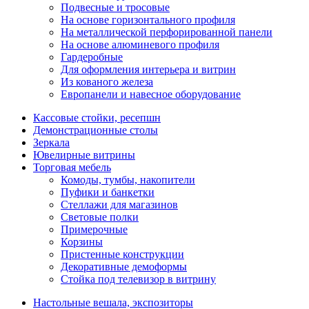
Подвесные и тросовые
На основе горизонтального профиля
На металлической перфорированной панели
На основе алюминевого профиля
Гардеробные
Для оформления интерьера и витрин
Из кованого железа
Европанели и навесное оборудование
Кассовые стойки, ресепшн
Демонстрационные столы
Зеркала
Ювелирные витрины
Торговая мебель
Комоды, тумбы, накопители
Пуфики и банкетки
Стеллажи для магазинов
Световые полки
Примерочные
Корзины
Пристенные конструкции
Декоративные демоформы
Стойка под телевизор в витрину
Настольные вешала, экспозиторы