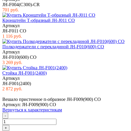
JH-F004(C300)-CR
701 руб.
Кронштейн Т-образный JH-J011 СO
Артикул
JH-F011 CO
1 116 руб.
Полкодержатели c перекладиной JH-F010(600) CO
Артикул
JH-F010(600) CO
3 269 руб.
Стойка JH-F001(2400)
Артикул
JH-F001(2400)
2 872 руб.
Вешало пристенное п-образное JH-F009(900) CO
Артикул: JH-F009(900) CO
Вернуться к характеристикам
-
+