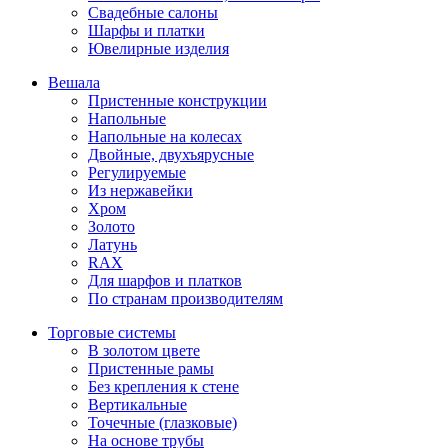
Свадебные салоны
Шарфы и платки
Ювелирные изделия
Вешала
Пристенные конструкции
Напольные
Напольные на колесах
Двойные, двухъярусные
Регулируемые
Из нержавейки
Хром
Золото
Латунь
RAX
Для шарфов и платков
По странам производителям
Торговые системы
В золотом цвете
Пристенные рамы
Без крепления к стене
Вертикальные
Точечные (глазковые)
На основе трубы