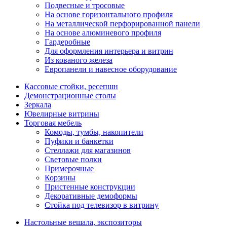
Подвесные и тросовые
На основе горизонтального профиля
На металлической перфорированной панели
На основе алюминевого профиля
Гардеробные
Для оформления интерьера и витрин
Из кованого железа
Европанели и навесное оборудование
Кассовые стойки, ресепшн
Демонстрационные столы
Зеркала
Ювелирные витрины
Торговая мебель
Комоды, тумбы, накопители
Пуфики и банкетки
Стеллажи для магазинов
Световые полки
Примерочные
Корзины
Пристенные конструкции
Декоративные демоформы
Стойка под телевизор в витрину
Настольные вешала, экспозиторы