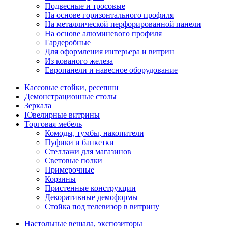
Подвесные и тросовые
На основе горизонтального профиля
На металлической перфорированной панели
На основе алюминевого профиля
Гардеробные
Для оформления интерьера и витрин
Из кованого железа
Европанели и навесное оборудование
Кассовые стойки, ресепшн
Демонстрационные столы
Зеркала
Ювелирные витрины
Торговая мебель
Комоды, тумбы, накопители
Пуфики и банкетки
Стеллажи для магазинов
Световые полки
Примерочные
Корзины
Пристенные конструкции
Декоративные демоформы
Стойка под телевизор в витрину
Настольные вешала, экспозиторы