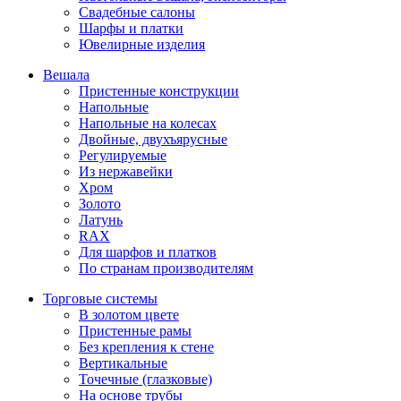
Свадебные салоны
Шарфы и платки
Ювелирные изделия
Вешала
Пристенные конструкции
Напольные
Напольные на колесах
Двойные, двухъярусные
Регулируемые
Из нержавейки
Хром
Золото
Латунь
RAX
Для шарфов и платков
По странам производителям
Торговые системы
В золотом цвете
Пристенные рамы
Без крепления к стене
Вертикальные
Точечные (глазковые)
На основе трубы