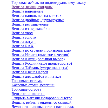
Торговая мебель по индивидуальному заказу
Вешала, рейлы, гондолы
Вешала напольные
Вешала напольные на колесах
Вешала двойные, двухъярусные
Вешала регулируемые
Вешала из нержавейки
Вешала хром
Вешала золото
Вешала латунь
Вешала RAX
Вешала по странам производителям
Вешала Италия (высокое качество)
Вешала Китай (большой выбор)
Вешала Россия (наше производство)
Вешала Тайвань (умеренная цена)
Вешала Южная Корея
Вешала для шарфов и платков
Торговые системы
Кассовые столы, ресепшн
Торговые острова
Вешалки и плечики
Открыть магазин недорого и быстро
Вешала, рейлы, гондолы со скидкой
Демонстрационные столы распродажа