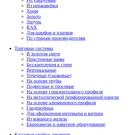
Регулируемые
Из нержавейки
Хром
Золото
Латунь
RAX
Для шарфов и платков
По странам производителям
Торговые системы
В золотом цвете
Пристенные рамы
Без крепления к стене
Вертикальные
Точечные (глазковые)
На основе трубы
Подвесные и тросовые
На основе горизонтального профиля
На металлической перфорированной панели
На основе алюминевого профиля
Гардеробные
Для оформления интерьера и витрин
Из кованого железа
Европанели и навесное оборудование
Кассовые стойки, ресепшн