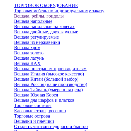
ТОРГОВОЕ ОБОРУДОВАНИЕ
Торговая мебель по индивидуальному заказу
Вешала, рейлы, гондолы
Вешала напольные
Вешала напольные на колесах
Вешала двойные, двухъярусные
Вешала регулируемые
Вешала из нержавейки
Вешала хром
Вешала золото
Вешала латунь
Вешала RAX
Вешала по странам производителям
Вешала Италия (высокое качество)
Вешала Китай (большой выбор)
Вешала Россия (наше производство)
Вешала Тайвань (умеренная цена)
Вешала Южная Корея
Вешала для шарфов и платков
Торговые системы
Кассовые столы, ресепшн
Торговые острова
Вешалки и плечики
Открыть магазин недорого и быстро