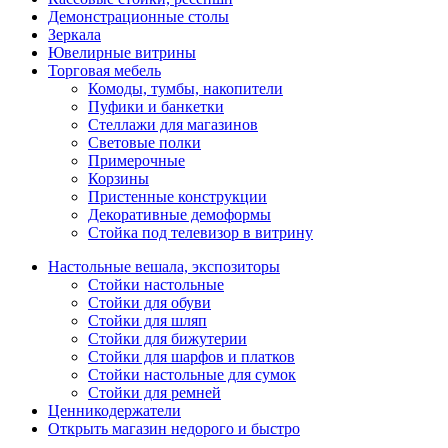
Демонстрационные столы
Зеркала
Ювелирные витрины
Торговая мебель
Комоды, тумбы, накопители
Пуфики и банкетки
Стеллажи для магазинов
Световые полки
Примерочные
Корзины
Пристенные конструкции
Декоративные демоформы
Стойка под телевизор в витрину
Настольные вешала, экспозиторы
Стойки настольные
Стойки для обуви
Стойки для шляп
Стойки для бижутерии
Стойки для шарфов и платков
Стойки настольные для сумок
Стойки для ремней
Ценникодержатели
Открыть магазин недорого и быстро