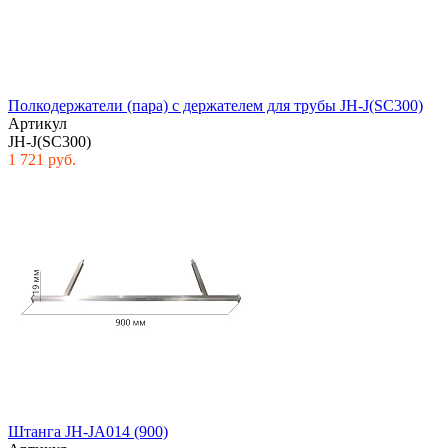
Полкодержатели (пара) с держателем для трубы JH-J(SC300)
Артикул
JH-J(SC300)
1 721 руб.
Штанга JH-JA014 (900)