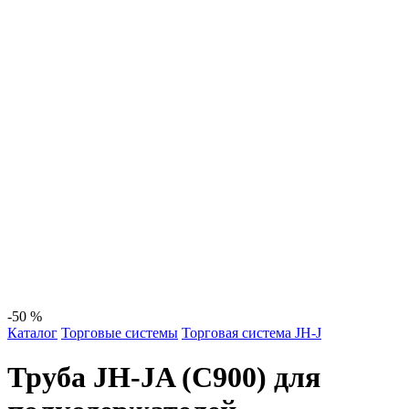
-50 %
Каталог
Торговые системы
Торговая система JH-J
Труба JH-JA (C900) для