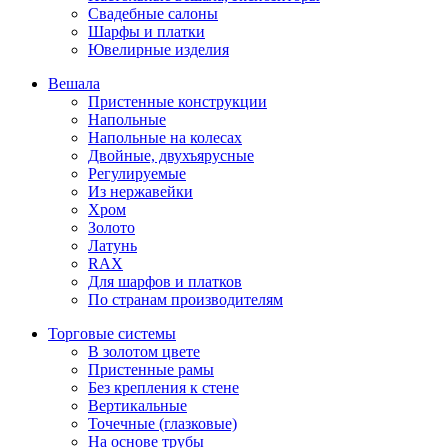
Свадебные салоны
Шарфы и платки
Ювелирные изделия
Вешала
Пристенные конструкции
Напольные
Напольные на колесах
Двойные, двухъярусные
Регулируемые
Из нержавейки
Хром
Золото
Латунь
RAX
Для шарфов и платков
По странам производителям
Торговые системы
В золотом цвете
Пристенные рамы
Без крепления к стене
Вертикальные
Точечные (глазковые)
На основе трубы