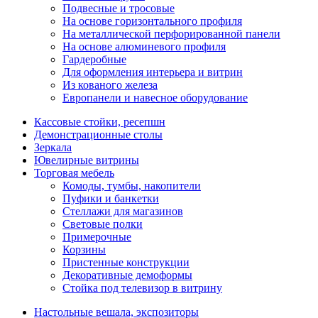
Подвесные и тросовые
На основе горизонтального профиля
На металлической перфорированной панели
На основе алюминевого профиля
Гардеробные
Для оформления интерьера и витрин
Из кованого железа
Европанели и навесное оборудование
Кассовые стойки, ресепшн
Демонстрационные столы
Зеркала
Ювелирные витрины
Торговая мебель
Комоды, тумбы, накопители
Пуфики и банкетки
Стеллажи для магазинов
Световые полки
Примерочные
Корзины
Пристенные конструкции
Декоративные демоформы
Стойка под телевизор в витрину
Настольные вешала, экспозиторы