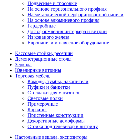
Подвесные и тросовые
На основе горизонтального профиля
На металлической перфорированной панели
На основе алюминевого профиля
Гардеробные
Для оформления интерьера и витрин
Из кованого железа
Европанели и навесное оборудование
Кассовые стойки, ресепшн
Демонстрационные столы
Зеркала
Ювелирные витрины
Торговая мебель
Комоды, тумбы, накопители
Пуфики и банкетки
Стеллажи для магазинов
Световые полки
Примерочные
Корзины
Пристенные конструкции
Декоративные демоформы
Стойка под телевизор в витрину
Настольные вешала, экспозиторы