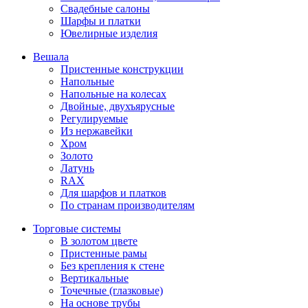
Свадебные салоны
Шарфы и платки
Ювелирные изделия
Вешала
Пристенные конструкции
Напольные
Напольные на колесах
Двойные, двухъярусные
Регулируемые
Из нержавейки
Хром
Золото
Латунь
RAX
Для шарфов и платков
По странам производителям
Торговые системы
В золотом цвете
Пристенные рамы
Без крепления к стене
Вертикальные
Точечные (глазковые)
На основе трубы