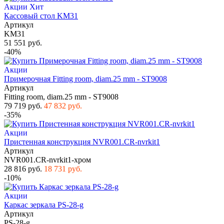
Акции
Хит
Кассовый стол KM31
Артикул
KM31
51 551 руб.
-40%
Акции
Примерочная Fitting room, diam.25 mm - ST9008
Артикул
Fitting room, diam.25 mm - ST9008
79 719 руб.
47 832 руб.
-35%
Акции
Пристенная конструкция NVR001.CR-nvrkit1
Артикул
NVR001.CR-nvrkit1-хром
28 816 руб.
18 731 руб.
-10%
Акции
Каркас зеркала PS-28-g
Артикул
PS-28-g