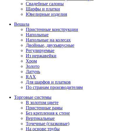
Свадебные салоны
Шарфы и платки
Ювелирные изделия
Вешала
Пристенные конструкции
Напольные
Напольные на колесах
Двойные, двухъярусные
Регулируемые
Из нержавейки
Хром
Золото
Латунь
RAX
Для шарфов и платков
По странам производителям
Торговые системы
В золотом цвете
Пристенные рамы
Без крепления к стене
Вертикальные
Точечные (глазковые)
На основе трубы