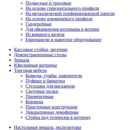
Подвесные и тросовые
На основе горизонтального профиля
На металлической перфорированной панели
На основе алюминевого профиля
Гардеробные
Для оформления интерьера и витрин
Из кованого железа
Европанели и навесное оборудование
Кассовые стойки, ресепшн
Демонстрационные столы
Зеркала
Ювелирные витрины
Торговая мебель
Комоды, тумбы, накопители
Пуфики и банкетки
Стеллажи для магазинов
Световые полки
Примерочные
Корзины
Пристенные конструкции
Декоративные демоформы
Стойка под телевизор в витрину
Настольные вешала, экспозиторы