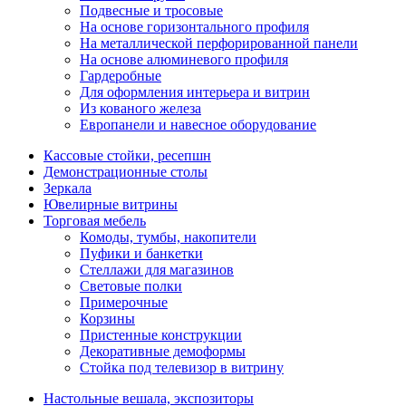
Подвесные и тросовые
На основе горизонтального профиля
На металлической перфорированной панели
На основе алюминевого профиля
Гардеробные
Для оформления интерьера и витрин
Из кованого железа
Европанели и навесное оборудование
Кассовые стойки, ресепшн
Демонстрационные столы
Зеркала
Ювелирные витрины
Торговая мебель
Комоды, тумбы, накопители
Пуфики и банкетки
Стеллажи для магазинов
Световые полки
Примерочные
Корзины
Пристенные конструкции
Декоративные демоформы
Стойка под телевизор в витрину
Настольные вешала, экспозиторы