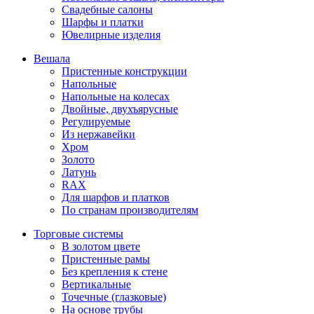
Свадебные салоны
Шарфы и платки
Ювелирные изделия
Вешала
Пристенные конструкции
Напольные
Напольные на колесах
Двойные, двухъярусные
Регулируемые
Из нержавейки
Хром
Золото
Латунь
RAX
Для шарфов и платков
По странам производителям
Торговые системы
В золотом цвете
Пристенные рамы
Без крепления к стене
Вертикальные
Точечные (глазковые)
На основе трубы