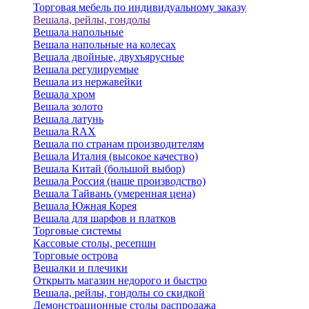
Торговая мебель по индивидуальному заказу
Вешала, рейлы, гондолы
Вешала напольные
Вешала напольные на колесах
Вешала двойные, двухъярусные
Вешала регулируемые
Вешала из нержавейки
Вешала хром
Вешала золото
Вешала латунь
Вешала RAX
Вешала по странам производителям
Вешала Италия (высокое качество)
Вешала Китай (большой выбор)
Вешала Россия (наше производство)
Вешала Тайвань (умеренная цена)
Вешала Южная Корея
Вешала для шарфов и платков
Торговые системы
Кассовые столы, ресепшн
Торговые острова
Вешалки и плечики
Открыть магазин недорого и быстро
Вешала, рейлы, гондолы со скидкой
Демонстрационные столы распродажа