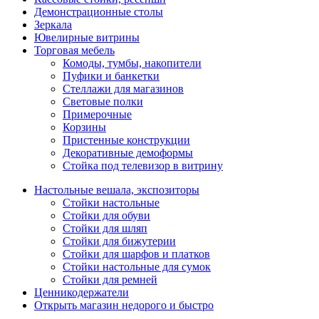
Демонстрационные столы
Зеркала
Ювелирные витрины
Торговая мебель
Комоды, тумбы, накопители
Пуфики и банкетки
Стеллажи для магазинов
Световые полки
Примерочные
Корзины
Пристенные конструкции
Декоративные демоформы
Стойка под телевизор в витрину
Настольные вешала, экспозиторы
Стойки настольные
Стойки для обуви
Стойки для шляп
Стойки для бижутерии
Стойки для шарфов и платков
Стойки настольные для сумок
Стойки для ремней
Ценникодержатели
Открыть магазин недорого и быстро