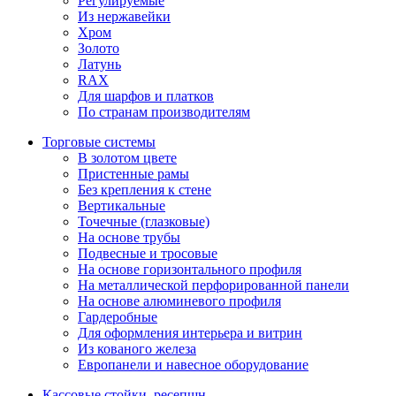
Регулируемые
Из нержавейки
Хром
Золото
Латунь
RAX
Для шарфов и платков
По странам производителям
Торговые системы
В золотом цвете
Пристенные рамы
Без крепления к стене
Вертикальные
Точечные (глазковые)
На основе трубы
Подвесные и тросовые
На основе горизонтального профиля
На металлической перфорированной панели
На основе алюминевого профиля
Гардеробные
Для оформления интерьера и витрин
Из кованого железа
Европанели и навесное оборудование
Кассовые стойки, ресепшн