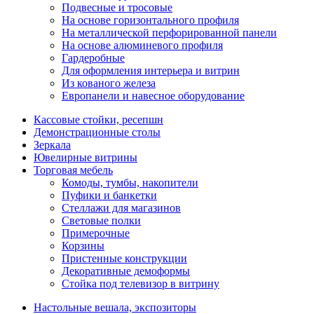
Подвесные и тросовые
На основе горизонтального профиля
На металлической перфорированной панели
На основе алюминевого профиля
Гардеробные
Для оформления интерьера и витрин
Из кованого железа
Европанели и навесное оборудование
Кассовые стойки, ресепшн
Демонстрационные столы
Зеркала
Ювелирные витрины
Торговая мебель
Комоды, тумбы, накопители
Пуфики и банкетки
Стеллажи для магазинов
Световые полки
Примерочные
Корзины
Пристенные конструкции
Декоративные демоформы
Стойка под телевизор в витрину
Настольные вешала, экспозиторы