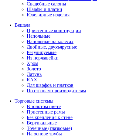
Свадебные салоны
Шарфы и платки
Ювелирные изделия
Вешала
Пристенные конструкции
Напольные
Напольные на колесах
Двойные, двухъярусные
Регулируемые
Из нержавейки
Хром
Золото
Латунь
RAX
Для шарфов и платков
По странам производителям
Торговые системы
В золотом цвете
Пристенные рамы
Без крепления к стене
Вертикальные
Точечные (глазковые)
На основе трубы