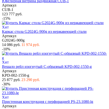
Ювелирная витрина раздвижная CUB-1
Артикул
CUB-1
123 777 руб.
-15%
Хит
Каркас стола G2024G-900g из нержавеющей стали
Артикул
G2024G-900g
14 086 руб.
11 974 руб.
-10%
Хит
Вешало рейл изогнутый С-образный KPD-002-1550-g
Артикул
KPD-002-1550-g
25 877 руб.
23 290 руб.
-30%
Хит
Пристенная конструкция с перфорацией PS-23.1080-lg
Артикул