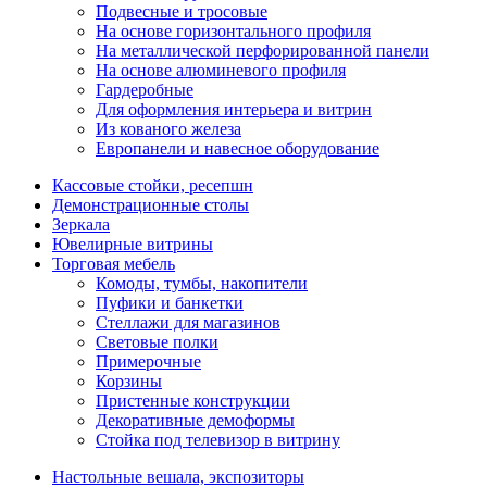
Подвесные и тросовые
На основе горизонтального профиля
На металлической перфорированной панели
На основе алюминевого профиля
Гардеробные
Для оформления интерьера и витрин
Из кованого железа
Европанели и навесное оборудование
Кассовые стойки, ресепшн
Демонстрационные столы
Зеркала
Ювелирные витрины
Торговая мебель
Комоды, тумбы, накопители
Пуфики и банкетки
Стеллажи для магазинов
Световые полки
Примерочные
Корзины
Пристенные конструкции
Декоративные демоформы
Стойка под телевизор в витрину
Настольные вешала, экспозиторы