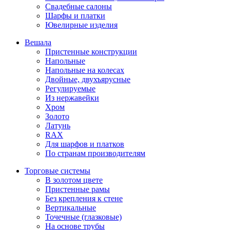
Свадебные салоны
Шарфы и платки
Ювелирные изделия
Вешала
Пристенные конструкции
Напольные
Напольные на колесах
Двойные, двухъярусные
Регулируемые
Из нержавейки
Хром
Золото
Латунь
RAX
Для шарфов и платков
По странам производителям
Торговые системы
В золотом цвете
Пристенные рамы
Без крепления к стене
Вертикальные
Точечные (глазковые)
На основе трубы