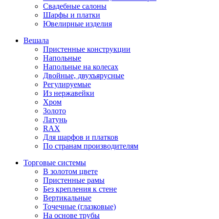
Свадебные салоны
Шарфы и платки
Ювелирные изделия
Вешала
Пристенные конструкции
Напольные
Напольные на колесах
Двойные, двухъярусные
Регулируемые
Из нержавейки
Хром
Золото
Латунь
RAX
Для шарфов и платков
По странам производителям
Торговые системы
В золотом цвете
Пристенные рамы
Без крепления к стене
Вертикальные
Точечные (глазковые)
На основе трубы