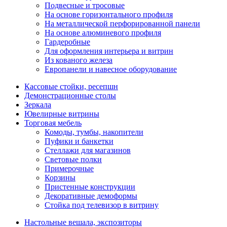
Подвесные и тросовые
На основе горизонтального профиля
На металлической перфорированной панели
На основе алюминевого профиля
Гардеробные
Для оформления интерьера и витрин
Из кованого железа
Европанели и навесное оборудование
Кассовые стойки, ресепшн
Демонстрационные столы
Зеркала
Ювелирные витрины
Торговая мебель
Комоды, тумбы, накопители
Пуфики и банкетки
Стеллажи для магазинов
Световые полки
Примерочные
Корзины
Пристенные конструкции
Декоративные демоформы
Стойка под телевизор в витрину
Настольные вешала, экспозиторы