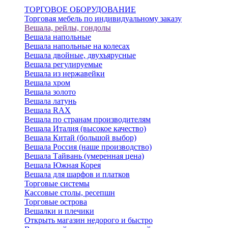
ТОРГОВОЕ ОБОРУДОВАНИЕ
Торговая мебель по индивидуальному заказу
Вешала, рейлы, гондолы
Вешала напольные
Вешала напольные на колесах
Вешала двойные, двухъярусные
Вешала регулируемые
Вешала из нержавейки
Вешала хром
Вешала золото
Вешала латунь
Вешала RAX
Вешала по странам производителям
Вешала Италия (высокое качество)
Вешала Китай (большой выбор)
Вешала Россия (наше производство)
Вешала Тайвань (умеренная цена)
Вешала Южная Корея
Вешала для шарфов и платков
Торговые системы
Кассовые столы, ресепшн
Торговые острова
Вешалки и плечики
Открыть магазин недорого и быстро