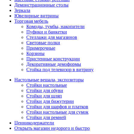
Демонстрационные столы
Зеркала
Ювелирные витрины
Торговая мебель
Комоды, тумбы, накопители
Пуфики и банкетки
Стеллажи для магазинов
Световые полки
Примерочные
Корзины
Пристенные конструкции
Декоративные демоформы
Стойка под телевизор в витрину
Настольные вешала, экспозиторы
Стойки настольные
Стойки для обуви
Стойки для шляп
Стойки для бижутерии
Стойки для шарфов и платков
Стойки настольные для сумок
Стойки для ремней
Ценникодержатели
Открыть магазин недорого и быстро