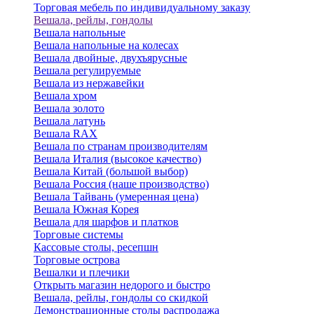
Торговая мебель по индивидуальному заказу
Вешала, рейлы, гондолы
Вешала напольные
Вешала напольные на колесах
Вешала двойные, двухъярусные
Вешала регулируемые
Вешала из нержавейки
Вешала хром
Вешала золото
Вешала латунь
Вешала RAX
Вешала по странам производителям
Вешала Италия (высокое качество)
Вешала Китай (большой выбор)
Вешала Россия (наше производство)
Вешала Тайвань (умеренная цена)
Вешала Южная Корея
Вешала для шарфов и платков
Торговые системы
Кассовые столы, ресепшн
Торговые острова
Вешалки и плечики
Открыть магазин недорого и быстро
Вешала, рейлы, гондолы со скидкой
Демонстрационные столы распродажа