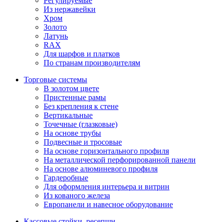
Регулируемые
Из нержавейки
Хром
Золото
Латунь
RAX
Для шарфов и платков
По странам производителям
Торговые системы
В золотом цвете
Пристенные рамы
Без крепления к стене
Вертикальные
Точечные (глазковые)
На основе трубы
Подвесные и тросовые
На основе горизонтального профиля
На металлической перфорированной панели
На основе алюминевого профиля
Гардеробные
Для оформления интерьера и витрин
Из кованого железа
Европанели и навесное оборудование
Кассовые стойки, ресепшн