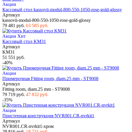
Акции
Кассовый стол kassovii-modul-800-550-1050-rose-gold-glossy
Артикул
kassovii-modul-800-550-1050-rose-gold-glossy
79 481 руб.
63 585 руб.
Акции
Хит
Кассовый стол KM31
Артикул
KM31
51 551 руб.
-40%
Акции
Примерочная Fitting room, diam.25 mm - ST9008
Артикул
Fitting room, diam.25 mm - ST9008
79 719 руб.
47 832 руб.
-35%
Акции
Пристенная конструкция NVR001.CR-nvrkit1
Артикул
NVR001.CR-nvrkit1-хром
28 816 руб.
18 731 руб.