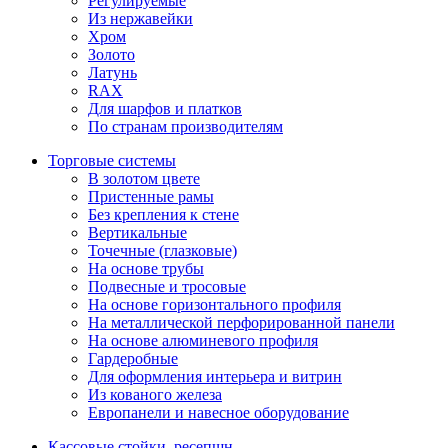
Регулируемые
Из нержавейки
Хром
Золото
Латунь
RAX
Для шарфов и платков
По странам производителям
Торговые системы
В золотом цвете
Пристенные рамы
Без крепления к стене
Вертикальные
Точечные (глазковые)
На основе трубы
Подвесные и тросовые
На основе горизонтального профиля
На металлической перфорированной панели
На основе алюминевого профиля
Гардеробные
Для оформления интерьера и витрин
Из кованого железа
Европанели и навесное оборудование
Кассовые стойки, ресепшн