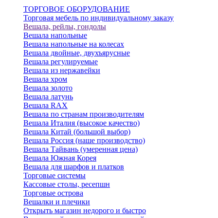
ТОРГОВОЕ ОБОРУДОВАНИЕ
Торговая мебель по индивидуальному заказу
Вешала, рейлы, гондолы
Вешала напольные
Вешала напольные на колесах
Вешала двойные, двухъярусные
Вешала регулируемые
Вешала из нержавейки
Вешала хром
Вешала золото
Вешала латунь
Вешала RAX
Вешала по странам производителям
Вешала Италия (высокое качество)
Вешала Китай (большой выбор)
Вешала Россия (наше производство)
Вешала Тайвань (умеренная цена)
Вешала Южная Корея
Вешала для шарфов и платков
Торговые системы
Кассовые столы, ресепшн
Торговые острова
Вешалки и плечики
Открыть магазин недорого и быстро