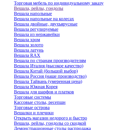
Торговая мебель по индивидуальному заказу
Вешала, рейлы, гондолы
Вешала напольные
Вешала напольные на колесах
Вешала двойные, двухъярусные
Вешала регулируемые
Вешала из нержавейки
Вешала хром
Вешала золото
Вешала латунь
Вешала RAX
Вешала по странам производителям
Вешала Италия (высокое качество)
Вешала Китай (большой выбор)
Вешала Россия (наше производство)
Вешала Тайвань (умеренная цена)
Вешала Южная Корея
Вешала для шарфов и платков
Торговые системы
Кассовые столы, ресепшн
Торговые острова
Вешалки и плечики
Открыть магазин недорого и быстро
Вешала, рейлы, гондолы со скидкой
Демонстрационные столы распродажа