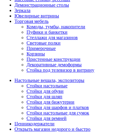
Демонстрационные столы
Зеркала
Ювелирные витрины
Торговая мебель
Комоды, тумбы, накопители
Пуфики и банкетки
Стеллажи для магазинов
Световые полки
Примерочные
Корзины
Пристенные конструкции
Декоративные демоформы
Стойка под телевизор в витрину
Настольные вешала, экспозиторы
Стойки настольные
Стойки для обуви
Стойки для шляп
Стойки для бижутерии
Стойки для шарфов и платков
Стойки настольные для сумок
Стойки для ремней
Ценникодержатели
Открыть магазин недорого и быстро