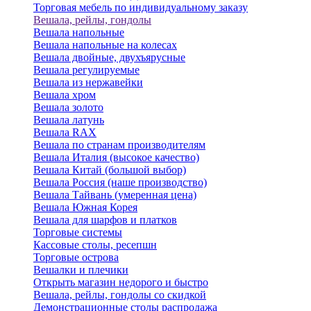
Торговая мебель по индивидуальному заказу
Вешала, рейлы, гондолы
Вешала напольные
Вешала напольные на колесах
Вешала двойные, двухъярусные
Вешала регулируемые
Вешала из нержавейки
Вешала хром
Вешала золото
Вешала латунь
Вешала RAX
Вешала по странам производителям
Вешала Италия (высокое качество)
Вешала Китай (большой выбор)
Вешала Россия (наше производство)
Вешала Тайвань (умеренная цена)
Вешала Южная Корея
Вешала для шарфов и платков
Торговые системы
Кассовые столы, ресепшн
Торговые острова
Вешалки и плечики
Открыть магазин недорого и быстро
Вешала, рейлы, гондолы со скидкой
Демонстрационные столы распродажа