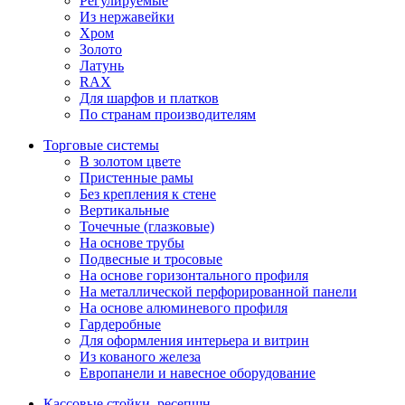
Регулируемые
Из нержавейки
Хром
Золото
Латунь
RAX
Для шарфов и платков
По странам производителям
Торговые системы
В золотом цвете
Пристенные рамы
Без крепления к стене
Вертикальные
Точечные (глазковые)
На основе трубы
Подвесные и тросовые
На основе горизонтального профиля
На металлической перфорированной панели
На основе алюминевого профиля
Гардеробные
Для оформления интерьера и витрин
Из кованого железа
Европанели и навесное оборудование
Кассовые стойки, ресепшн