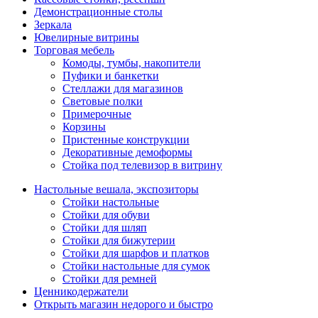
Демонстрационные столы
Зеркала
Ювелирные витрины
Торговая мебель
Комоды, тумбы, накопители
Пуфики и банкетки
Стеллажи для магазинов
Световые полки
Примерочные
Корзины
Пристенные конструкции
Декоративные демоформы
Стойка под телевизор в витрину
Настольные вешала, экспозиторы
Стойки настольные
Стойки для обуви
Стойки для шляп
Стойки для бижутерии
Стойки для шарфов и платков
Стойки настольные для сумок
Стойки для ремней
Ценникодержатели
Открыть магазин недорого и быстро