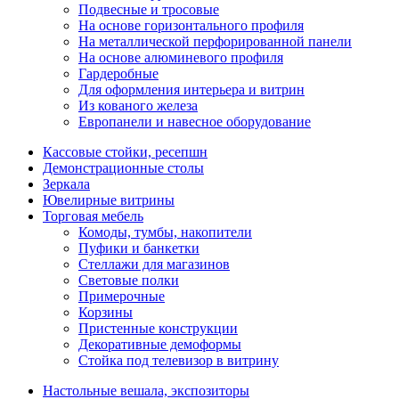
Подвесные и тросовые
На основе горизонтального профиля
На металлической перфорированной панели
На основе алюминевого профиля
Гардеробные
Для оформления интерьера и витрин
Из кованого железа
Европанели и навесное оборудование
Кассовые стойки, ресепшн
Демонстрационные столы
Зеркала
Ювелирные витрины
Торговая мебель
Комоды, тумбы, накопители
Пуфики и банкетки
Стеллажи для магазинов
Световые полки
Примерочные
Корзины
Пристенные конструкции
Декоративные демоформы
Стойка под телевизор в витрину
Настольные вешала, экспозиторы