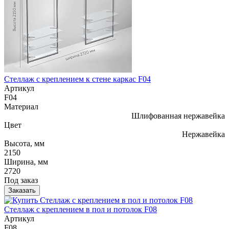
Стеллаж с креплением к стене каркас F04
Артикул
F04
Материал
Шлифованная нержавейка
Цвет
Нержавейка
Высота, мм
2150
Ширина, мм
2720
Под заказ
Заказать
Стеллаж с креплением в пол и потолок F08
Артикул
F08