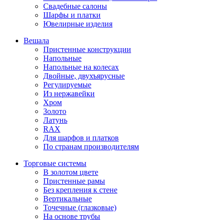
Свадебные салоны
Шарфы и платки
Ювелирные изделия
Вешала
Пристенные конструкции
Напольные
Напольные на колесах
Двойные, двухъярусные
Регулируемые
Из нержавейки
Хром
Золото
Латунь
RAX
Для шарфов и платков
По странам производителям
Торговые системы
В золотом цвете
Пристенные рамы
Без крепления к стене
Вертикальные
Точечные (глазковые)
На основе трубы