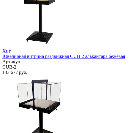
Хит
Ювелирная витрина раздвижная CUB-2 алькантара бежевая
Артикул
CUB-2
133 677 руб.