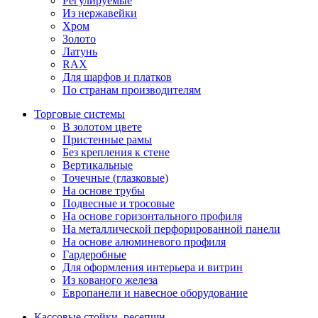
Регулируемые
Из нержавейки
Хром
Золото
Латунь
RAX
Для шарфов и платков
По странам производителям
Торговые системы
В золотом цвете
Пристенные рамы
Без крепления к стене
Вертикальные
Точечные (глазковые)
На основе трубы
Подвесные и тросовые
На основе горизонтального профиля
На металлической перфорированной панели
На основе алюминевого профиля
Гардеробные
Для оформления интерьера и витрин
Из кованого железа
Европанели и навесное оборудование
Кассовые стойки, ресепшн