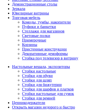
Демонстрационные столы
Зеркала
Ювелирные витрины
Торговая мебель
Комоды, тумбы, накопители
Пуфики и банкетки
Стеллажи для магазинов
Световые полки
Примерочные
Корзины
Пристенные конструкции
Декоративные демоформы
Стойка под телевизор в витрину
Настольные вешала, экспозиторы
Стойки настольные
Стойки для обуви
Стойки для шляп
Стойки для бижутерии
Стойки для шарфов и платков
Стойки настольные для сумок
Стойки для ремней
Ценникодержатели
Открыть магазин недорого и быстро