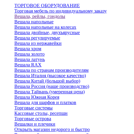
ТОРГОВОЕ ОБОРУДОВАНИЕ
Торговая мебель по индивидуальному заказу
Вешала, рейлы, гондолы
Вешала напольные
Вешала напольные на колесах
Вешала двойные, двухъярусные
Вешала регулируемые
Вешала из нержавейки
Вешала хром
Вешала золото
Вешала латунь
Вешала RAX
Вешала по странам производителям
Вешала Италия (высокое качество)
Вешала Китай (большой выбор)
Вешала Россия (наше производство)
Вешала Тайвань (умеренная цена)
Вешала Южная Корея
Вешала для шарфов и платков
Торговые системы
Кассовые столы, ресепшн
Торговые острова
Вешалки и плечики
Открыть магазин недорого и быстро