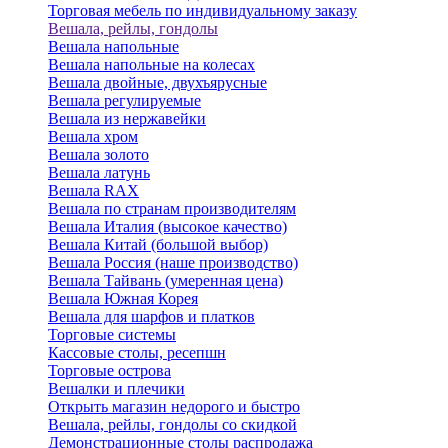
Торговая мебель по индивидуальному заказу
Вешала, рейлы, гондолы
Вешала напольные
Вешала напольные на колесах
Вешала двойные, двухъярусные
Вешала регулируемые
Вешала из нержавейки
Вешала хром
Вешала золото
Вешала латунь
Вешала RAX
Вешала по странам производителям
Вешала Италия (высокое качество)
Вешала Китай (большой выбор)
Вешала Россия (наше производство)
Вешала Тайвань (умеренная цена)
Вешала Южная Корея
Вешала для шарфов и платков
Торговые системы
Кассовые столы, ресепшн
Торговые острова
Вешалки и плечики
Открыть магазин недорого и быстро
Вешала, рейлы, гондолы со скидкой
Демонстрационные столы распродажа