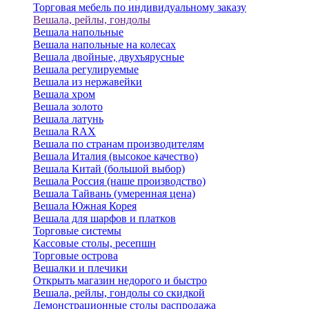
Торговая мебель по индивидуальному заказу
Вешала, рейлы, гондолы
Вешала напольные
Вешала напольные на колесах
Вешала двойные, двухъярусные
Вешала регулируемые
Вешала из нержавейки
Вешала хром
Вешала золото
Вешала латунь
Вешала RAX
Вешала по странам производителям
Вешала Италия (высокое качество)
Вешала Китай (большой выбор)
Вешала Россия (наше производство)
Вешала Тайвань (умеренная цена)
Вешала Южная Корея
Вешала для шарфов и платков
Торговые системы
Кассовые столы, ресепшн
Торговые острова
Вешалки и плечики
Открыть магазин недорого и быстро
Вешала, рейлы, гондолы со скидкой
Демонстрационные столы распродажа