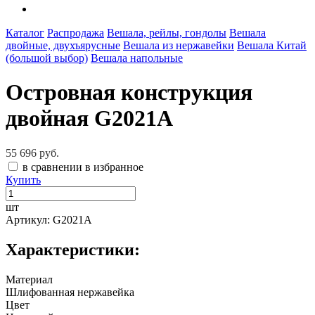
Каталог
Распродажа
Вешала, рейлы, гондолы
Вешала
двойные, двухъярусные
Вешала из нержавейки
Вешала Китай
(большой выбор)
Вешала напольные
Островная конструкция
двойная G2021A
55 696 руб.
в сравнении
в избранное
Купить
шт
Артикул: G2021A
Характеристики:
Материал
Шлифованная нержавейка
Цвет