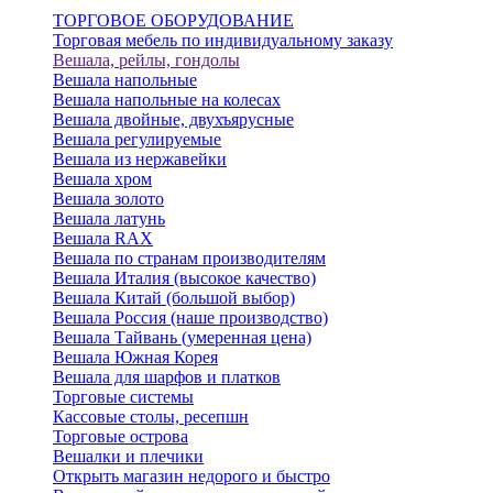
ТОРГОВОЕ ОБОРУДОВАНИЕ
Торговая мебель по индивидуальному заказу
Вешала, рейлы, гондолы
Вешала напольные
Вешала напольные на колесах
Вешала двойные, двухъярусные
Вешала регулируемые
Вешала из нержавейки
Вешала хром
Вешала золото
Вешала латунь
Вешала RAX
Вешала по странам производителям
Вешала Италия (высокое качество)
Вешала Китай (большой выбор)
Вешала Россия (наше производство)
Вешала Тайвань (умеренная цена)
Вешала Южная Корея
Вешала для шарфов и платков
Торговые системы
Кассовые столы, ресепшн
Торговые острова
Вешалки и плечики
Открыть магазин недорого и быстро