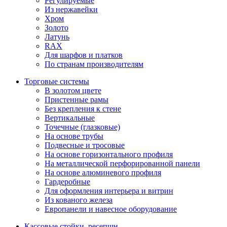
Регулируемые
Из нержавейки
Хром
Золото
Латунь
RAX
Для шарфов и платков
По странам производителям
Торговые системы
В золотом цвете
Пристенные рамы
Без крепления к стене
Вертикальные
Точечные (глазковые)
На основе трубы
Подвесные и тросовые
На основе горизонтального профиля
На металлической перфорированной панели
На основе алюминевого профиля
Гардеробные
Для оформления интерьера и витрин
Из кованого железа
Европанели и навесное оборудование
Кассовые стойки, ресепшн