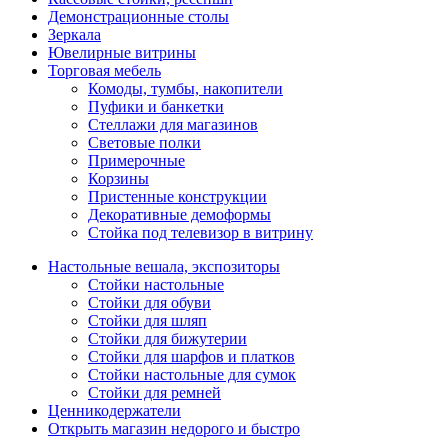
Демонстрационные столы
Зеркала
Ювелирные витрины
Торговая мебель
Комоды, тумбы, накопители
Пуфики и банкетки
Стеллажи для магазинов
Световые полки
Примерочные
Корзины
Пристенные конструкции
Декоративные демоформы
Стойка под телевизор в витрину
Настольные вешала, экспозиторы
Стойки настольные
Стойки для обуви
Стойки для шляп
Стойки для бижутерии
Стойки для шарфов и платков
Стойки настольные для сумок
Стойки для ремней
Ценникодержатели
Открыть магазин недорого и быстро