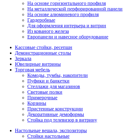
На основе горизонтального профиля
На металлической перфорированной панели
На основе алюминевого профиля
Гардеробные
Для оформления интерьера и витрин
Из кованого железа
Европанели и навесное оборудование
Кассовые стойки, ресепшн
Демонстрационные столы
Зеркала
Ювелирные витрины
Торговая мебель
Комоды, тумбы, накопители
Пуфики и банкетки
Стеллажи для магазинов
Световые полки
Примерочные
Корзины
Пристенные конструкции
Декоративные демоформы
Стойка под телевизор в витрину
Настольные вешала, экспозиторы
Стойки настольные