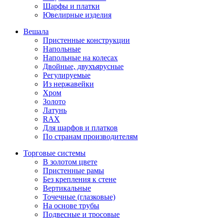
Шарфы и платки
Ювелирные изделия
Вешала
Пристенные конструкции
Напольные
Напольные на колесах
Двойные, двухъярусные
Регулируемые
Из нержавейки
Хром
Золото
Латунь
RAX
Для шарфов и платков
По странам производителям
Торговые системы
В золотом цвете
Пристенные рамы
Без крепления к стене
Вертикальные
Точечные (глазковые)
На основе трубы
Подвесные и тросовые