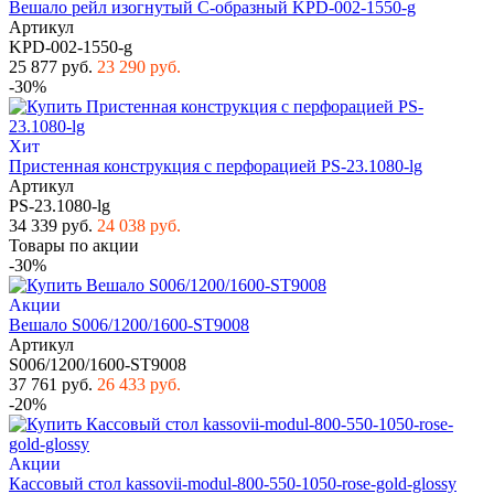
Вешало рейл изогнутый С-образный KPD-002-1550-g
Артикул
KPD-002-1550-g
25 877 руб.
23 290 руб.
-30%
Хит
Пристенная конструкция с перфорацией PS-23.1080-lg
Артикул
PS-23.1080-lg
34 339 руб.
24 038 руб.
Товары по акции
-30%
Акции
Вешало S006/1200/1600-ST9008
Артикул
S006/1200/1600-ST9008
37 761 руб.
26 433 руб.
-20%
Акции
Кассовый стол kassovii-modul-800-550-1050-rose-gold-glossy