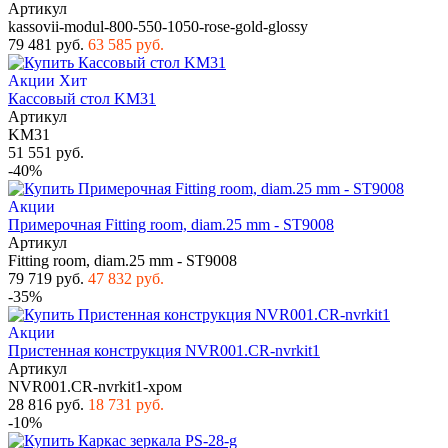
Артикул
kassovii-modul-800-550-1050-rose-gold-glossy
79 481 руб.
63 585 руб.
Акции
Хит
Кассовый стол KM31
Артикул
KM31
51 551 руб.
-40%
Акции
Примерочная Fitting room, diam.25 mm - ST9008
Артикул
Fitting room, diam.25 mm - ST9008
79 719 руб.
47 832 руб.
-35%
Акции
Пристенная конструкция NVR001.CR-nvrkit1
Артикул
NVR001.CR-nvrkit1-хром
28 816 руб.
18 731 руб.
-10%