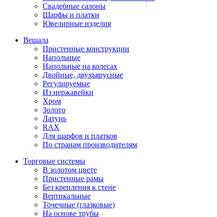
Свадебные салоны
Шарфы и платки
Ювелирные изделия
Вешала
Пристенные конструкции
Напольные
Напольные на колесах
Двойные, двухъярусные
Регулируемые
Из нержавейки
Хром
Золото
Латунь
RAX
Для шарфов и платков
По странам производителям
Торговые системы
В золотом цвете
Пристенные рамы
Без крепления к стене
Вертикальные
Точечные (глазковые)
На основе трубы