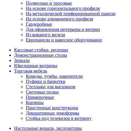
Подвесные и тросовые
На основе горизонтального профиля
На металлической перфорированной панели
На основе алюминевого профиля
Гардеробные
Для оформления интерьера и витрин
Из кованого железа
Европанели и навесное оборудование
Кассовые стойки, ресепшн
Демонстрационные столы
Зеркала
Ювелирные витрины
Торговая мебель
Комоды, тумбы, накопители
Пуфики и банкетки
Стеллажи для магазинов
Световые полки
Примерочные
Корзины
Пристенные конструкции
Декоративные демоформы
Стойка под телевизор в витрину
Настольные вешала, экспозиторы