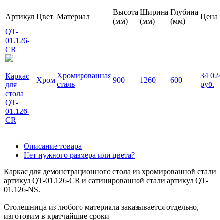
Высота
Ширина
Глубина
Артикул
Цвет
Материал
Цена
(мм)
(мм)
(мм)
QT-
01.126-
CR
Хромированная
34 02
Каркас
Хром
900
1260
600
сталь
руб.
для
стола
QT-
01.126-
CR
Описание товара
Нет нужного размера или цвета?
Каркас для демонстрационного стола из хромированной стали
артикул QT-01.126-CR и сатинированной стали артикул QT-
01.126-NS.
Столешница из любого материала заказывается отдельно,
изготовим в кратчайшие сроки.