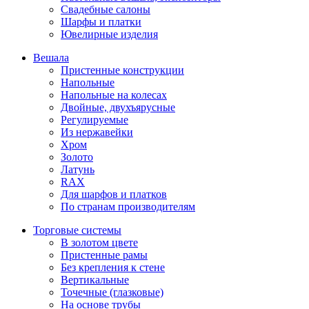
Свадебные салоны
Шарфы и платки
Ювелирные изделия
Вешала
Пристенные конструкции
Напольные
Напольные на колесах
Двойные, двухъярусные
Регулируемые
Из нержавейки
Хром
Золото
Латунь
RAX
Для шарфов и платков
По странам производителям
Торговые системы
В золотом цвете
Пристенные рамы
Без крепления к стене
Вертикальные
Точечные (глазковые)
На основе трубы