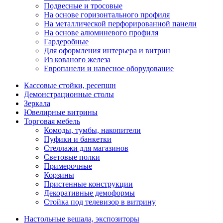
Подвесные и тросовые
На основе горизонтального профиля
На металлической перфорированной панели
На основе алюминевого профиля
Гардеробные
Для оформления интерьера и витрин
Из кованого железа
Европанели и навесное оборудование
Кассовые стойки, ресепшн
Демонстрационные столы
Зеркала
Ювелирные витрины
Торговая мебель
Комоды, тумбы, накопители
Пуфики и банкетки
Стеллажи для магазинов
Световые полки
Примерочные
Корзины
Пристенные конструкции
Декоративные демоформы
Стойка под телевизор в витрину
Настольные вешала, экспозиторы