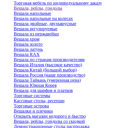
Торговая мебель по индивидуальному заказу
Вешала, рейлы, гондолы
Вешала напольные
Вешала напольные на колесах
Вешала двойные, двухъярусные
Вешала регулируемые
Вешала из нержавейки
Вешала хром
Вешала золото
Вешала латунь
Вешала RAX
Вешала по странам производителям
Вешала Италия (высокое качество)
Вешала Китай (большой выбор)
Вешала Россия (наше производство)
Вешала Тайвань (умеренная цена)
Вешала Южная Корея
Вешала для шарфов и платков
Торговые системы
Кассовые столы, ресепшн
Торговые острова
Вешалки и плечики
Открыть магазин недорого и быстро
Вешала, рейлы, гондолы со скидкой
Демонстрационные столы распродажа