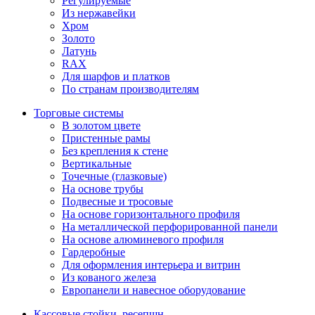
Регулируемые
Из нержавейки
Хром
Золото
Латунь
RAX
Для шарфов и платков
По странам производителям
Торговые системы
В золотом цвете
Пристенные рамы
Без крепления к стене
Вертикальные
Точечные (глазковые)
На основе трубы
Подвесные и тросовые
На основе горизонтального профиля
На металлической перфорированной панели
На основе алюминевого профиля
Гардеробные
Для оформления интерьера и витрин
Из кованого железа
Европанели и навесное оборудование
Кассовые стойки, ресепшн