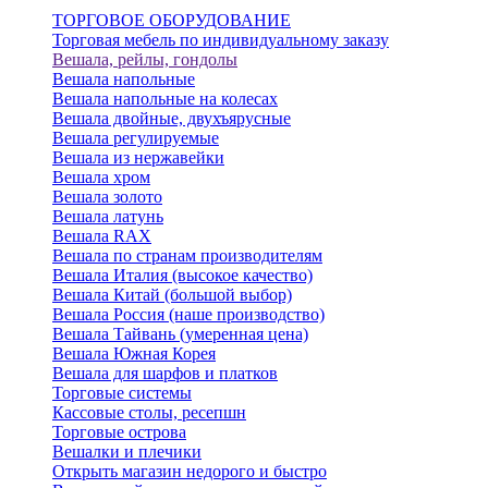
ТОРГОВОЕ ОБОРУДОВАНИЕ
Торговая мебель по индивидуальному заказу
Вешала, рейлы, гондолы
Вешала напольные
Вешала напольные на колесах
Вешала двойные, двухъярусные
Вешала регулируемые
Вешала из нержавейки
Вешала хром
Вешала золото
Вешала латунь
Вешала RAX
Вешала по странам производителям
Вешала Италия (высокое качество)
Вешала Китай (большой выбор)
Вешала Россия (наше производство)
Вешала Тайвань (умеренная цена)
Вешала Южная Корея
Вешала для шарфов и платков
Торговые системы
Кассовые столы, ресепшн
Торговые острова
Вешалки и плечики
Открыть магазин недорого и быстро