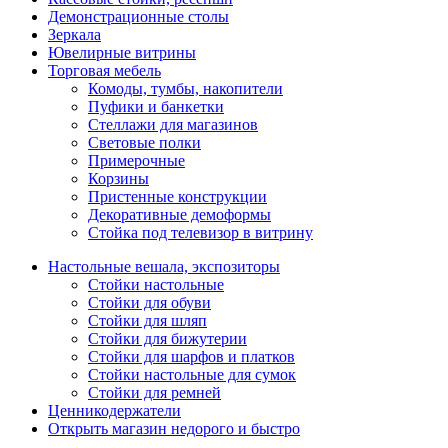
Демонстрационные столы
Зеркала
Ювелирные витрины
Торговая мебель
Комоды, тумбы, накопители
Пуфики и банкетки
Стеллажи для магазинов
Световые полки
Примерочные
Корзины
Пристенные конструкции
Декоративные демоформы
Стойка под телевизор в витрину
Настольные вешала, экспозиторы
Стойки настольные
Стойки для обуви
Стойки для шляп
Стойки для бижутерии
Стойки для шарфов и платков
Стойки настольные для сумок
Стойки для ремней
Ценникодержатели
Открыть магазин недорого и быстро