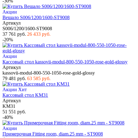
-30%
Акции
Вешало S006/1200/1600-ST9008
Артикул
S006/1200/1600-ST9008
37 761 руб.
26 433 руб.
-20%
Акции
Кассовый стол kassovii-modul-800-550-1050-rose-gold-glossy
Артикул
kassovii-modul-800-550-1050-rose-gold-glossy
79 481 руб.
63 585 руб.
Акции
Хит
Кассовый стол KM31
Артикул
KM31
51 551 руб.
-40%
Акции
Примерочная Fitting room, diam.25 mm - ST9008