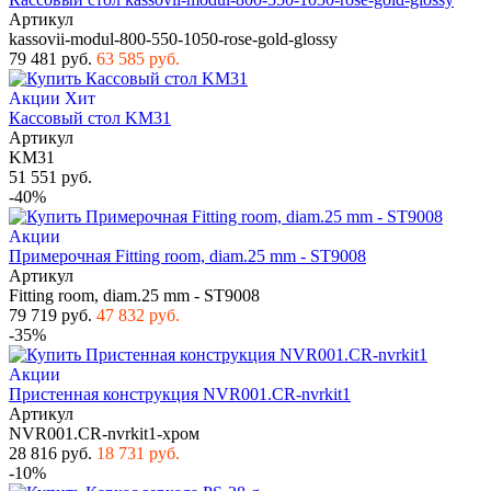
Артикул
kassovii-modul-800-550-1050-rose-gold-glossy
79 481 руб.
63 585 руб.
Акции
Хит
Кассовый стол KM31
Артикул
KM31
51 551 руб.
-40%
Акции
Примерочная Fitting room, diam.25 mm - ST9008
Артикул
Fitting room, diam.25 mm - ST9008
79 719 руб.
47 832 руб.
-35%
Акции
Пристенная конструкция NVR001.CR-nvrkit1
Артикул
NVR001.CR-nvrkit1-хром
28 816 руб.
18 731 руб.
-10%