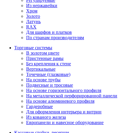
Регулируемые
Из нержавейки
Хром
Золото
Латунь
RAX
Для шарфов и платков
По странам производителям
Торговые системы
В золотом цвете
Пристенные рамы
Без крепления к стене
Вертикальные
Точечные (глазковые)
На основе трубы
Подвесные и тросовые
На основе горизонтального профиля
На металлической перфорированной панели
На основе алюминевого профиля
Гардеробные
Для оформления интерьера и витрин
Из кованого железа
Европанели и навесное оборудование
Кассовые стойки, ресепшн