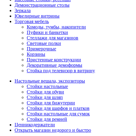
Демонстрационные столы
Зеркала
Ювелирные витрины
Торговая мебель
Комоды, тумбы, накопители
Пуфики и банкетки
Стеллажи для магазинов
Световые полки
Примерочные
Корзины
Пристенные конструкции
Декоративные демоформы
Стойка под телевизор в витрину
Настольные вешала, экспозиторы
Стойки настольные
Стойки для обуви
Стойки для шляп
Стойки для бижутерии
Стойки для шарфов и платков
Стойки настольные для сумок
Стойки для ремней
Ценникодержатели
Открыть магазин недорого и быстро