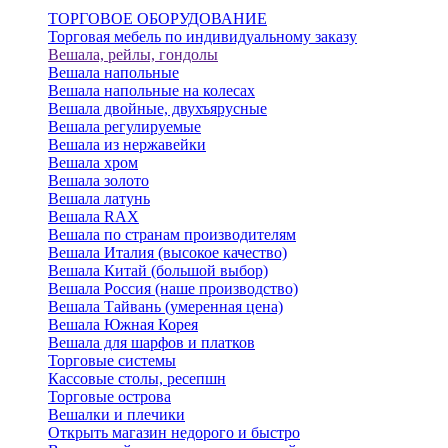
ТОРГОВОЕ ОБОРУДОВАНИЕ
Торговая мебель по индивидуальному заказу
Вешала, рейлы, гондолы
Вешала напольные
Вешала напольные на колесах
Вешала двойные, двухъярусные
Вешала регулируемые
Вешала из нержавейки
Вешала хром
Вешала золото
Вешала латунь
Вешала RAX
Вешала по странам производителям
Вешала Италия (высокое качество)
Вешала Китай (большой выбор)
Вешала Россия (наше производство)
Вешала Тайвань (умеренная цена)
Вешала Южная Корея
Вешала для шарфов и платков
Торговые системы
Кассовые столы, ресепшн
Торговые острова
Вешалки и плечики
Открыть магазин недорого и быстро