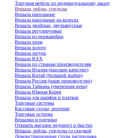
Торговая мебель по индивидуальному заказу
Вешала, рейлы, гондолы
Вешала напольные
Вешала напольные на колесах
Вешала двойные, двухъярусные
Вешала регулируемые
Вешала из нержавейки
Вешала хром
Вешала золото
Вешала латунь
Вешала RAX
Вешала по странам производителям
Вешала Италия (высокое качество)
Вешала Китай (большой выбор)
Вешала Россия (наше производство)
Вешала Тайвань (умеренная цена)
Вешала Южная Корея
Вешала для шарфов и платков
Торговые системы
Кассовые столы, ресепшн
Торговые острова
Вешалки и плечики
Открыть магазин недорого и быстро
Вешала, рейлы, гондолы со скидкой
Демонстрационные столы распродажа