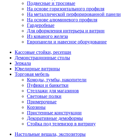
Подвесные и тросовые
На основе горизонтального профиля
На металлической перфорированной панели
На основе алюминевого профиля
Гардеробные
Для оформления интерьера и витрин
Из кованого железа
Европанели и навесное оборудование
Кассовые стойки, ресепшн
Демонстрационные столы
Зеркала
Ювелирные витрины
Торговая мебель
Комоды, тумбы, накопители
Пуфики и банкетки
Стеллажи для магазинов
Световые полки
Примерочные
Корзины
Пристенные конструкции
Декоративные демоформы
Стойка под телевизор в витрину
Настольные вешала, экспозиторы