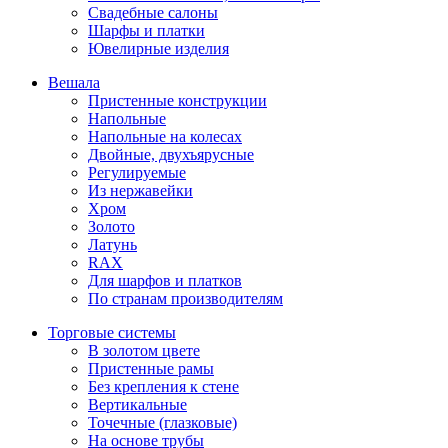
Свадебные салоны
Шарфы и платки
Ювелирные изделия
Вешала
Пристенные конструкции
Напольные
Напольные на колесах
Двойные, двухъярусные
Регулируемые
Из нержавейки
Хром
Золото
Латунь
RAX
Для шарфов и платков
По странам производителям
Торговые системы
В золотом цвете
Пристенные рамы
Без крепления к стене
Вертикальные
Точечные (глазковые)
На основе трубы