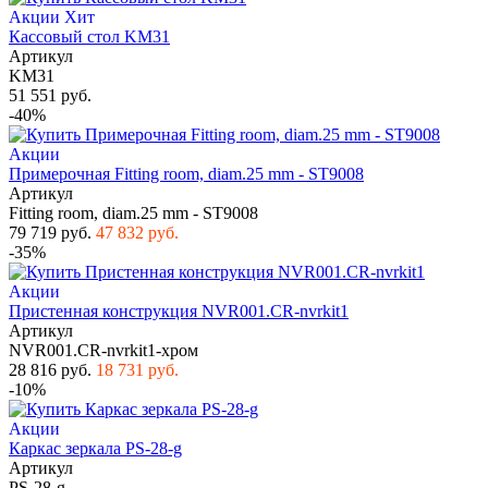
Акции
Хит
Кассовый стол KM31
Артикул
KM31
51 551 руб.
-40%
Акции
Примерочная Fitting room, diam.25 mm - ST9008
Артикул
Fitting room, diam.25 mm - ST9008
79 719 руб.
47 832 руб.
-35%
Акции
Пристенная конструкция NVR001.CR-nvrkit1
Артикул
NVR001.CR-nvrkit1-хром
28 816 руб.
18 731 руб.
-10%
Акции
Каркас зеркала PS-28-g
Артикул
PS-28-g